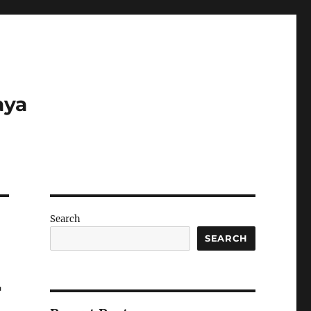
aya
Search
SEARCH
r