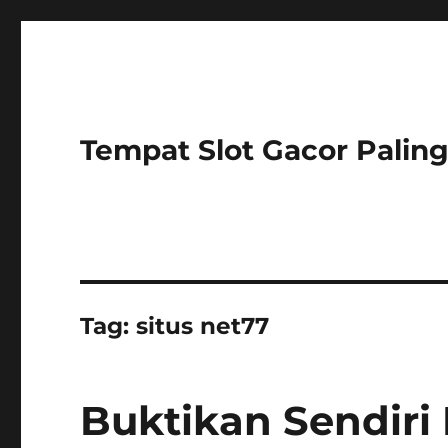
Tempat Slot Gacor Pali
Tag:
situs net77
Buktikan Sendiri