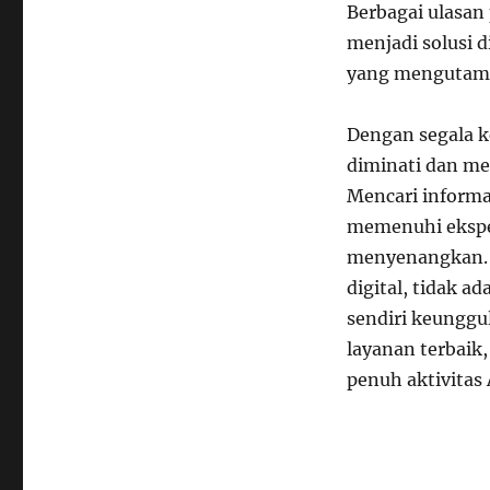
Berbagai ulasan
menjadi solusi d
yang mengutama
Dengan segala k
diminati dan me
Mencari informa
memenuhi ekspe
menyenangkan. J
digital, tidak 
sendiri keunggu
layanan terbaik
penuh aktivitas