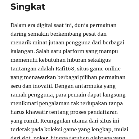
Singkat
Dalam era digital saat ini, dunia permainan
daring semakin berkembang pesat dan
menarik minat jutaan pengguna dari berbagai
kalangan. Salah satu platform yang mampu
memenuhi kebutuhan hiburan sekaligus
tantangan adalah Rafi168, situs game online
yang menawarkan berbagai pilihan permainan
seru dan inovatif. Dengan antarmuka yang
ramah pengguna, para pemain dapat langsung
menikmati pengalaman tak terlupakan tanpa
harus khawatir tentang proses pendaftaran
yang rumit. Keunggulan utama dari situs ini
terletak pada koleksi game yang lengkap, mulai
dari slot, poker, hingga taruhan olahraga yang