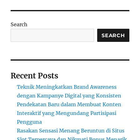
Cepat
Menguasai
Situs
Game
Search
Online
dan
SEARCH
Meningkatkan
Peluang
Profit
dalam
Waktu
Recent Posts
Singkat
Teknik Meningkatkan Brand Awareness
dengan Kampanye Digital yang Konsisten
Pendekatan Baru dalam Membuat Konten
Interaktif yang Mengundang Partisipasi
Pengguna
Rasakan Sensasi Menang Beruntun di Situs
Slot Terpercaya dan Nikmati Bonus Menarik