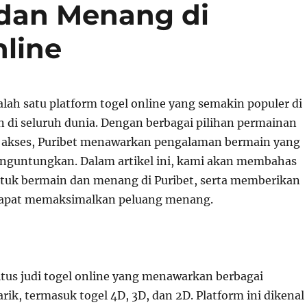
 dan Menang di
nline
alah satu platform togel online yang semakin populer di
 di seluruh dunia. Dengan berbagai pilihan permainan
akses, Puribet menawarkan pengalaman bermain yang
nguntungkan. Dalam artikel ini, kami akan membahas
ntuk bermain dan menang di Puribet, serta memberikan
 dapat memaksimalkan peluang menang.
itus judi togel online yang menawarkan berbagai
ik, termasuk togel 4D, 3D, dan 2D. Platform ini dikenal