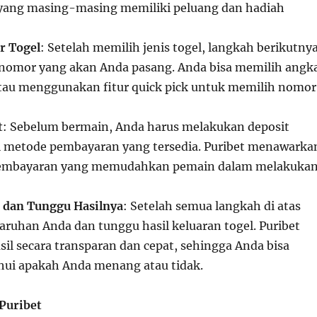
 yang masing-masing memiliki peluang dan hadiah
r Togel
: Setelah memilih jenis togel, langkah berikutny
nomor yang akan Anda pasang. Anda bisa memilih angk
tau menggunakan fitur quick pick untuk memilih nomor
t
: Sebelum bermain, Anda harus melakukan deposit
i metode pembayaran yang tersedia. Puribet menawarka
pembayaran yang memudahkan pemain dalam melakuka
 dan Tunggu Hasilnya
: Setelah semua langkah di atas
taruhan Anda dan tunggu hasil keluaran togel. Puribet
il secara transparan dan cepat, sehingga Anda bisa
ui apakah Anda menang atau tidak.
Puribet