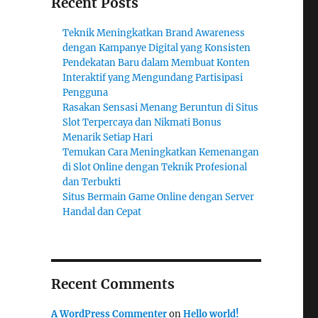
Recent Posts
Teknik Meningkatkan Brand Awareness
dengan Kampanye Digital yang Konsisten
Pendekatan Baru dalam Membuat Konten
Interaktif yang Mengundang Partisipasi
Pengguna
Rasakan Sensasi Menang Beruntun di Situs
Slot Terpercaya dan Nikmati Bonus
Menarik Setiap Hari
Temukan Cara Meningkatkan Kemenangan
di Slot Online dengan Teknik Profesional
dan Terbukti
Situs Bermain Game Online dengan Server
Handal dan Cepat
Recent Comments
A WordPress Commenter
on
Hello world!