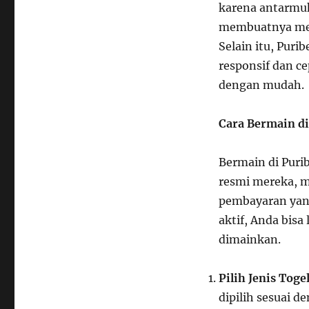
Online
karena antarmu
membuatnya menj
Selain itu, Puri
responsif dan c
dengan mudah.
Cara Bermain di
Bermain di Puri
resmi mereka, m
pembayaran yang
aktif, Anda bisa
dimainkan.
Pilih Jenis Toge
dipilih sesuai 