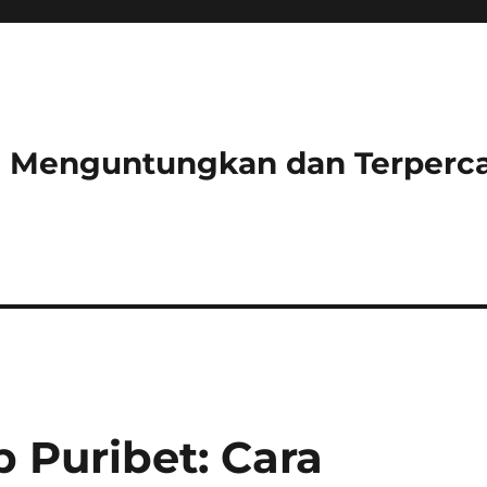
ng Menguntungkan dan Terperc
Puribet: Cara