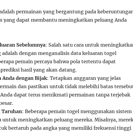
 adalah permainan yang bergantung pada keberuntunga
ips yang dapat membantu meningkatkan peluang Anda
eluaran Sebelumnya
: Salah satu cara untuk meningkatka
adalah dengan menganalisis data keluaran togel
erapa pemain percaya bahwa pola tertentu dapat
ediksi hasil yang akan datang.
n Anda dengan Bijak
: Tetapkan anggaran yang jelas
ermain dan pastikan untuk tidak melebihi batas tersebut
r Anda dapat terus menikmati permainan tanpa terjebak
besar.
 Taruhan
: Beberapa pemain togel menggunakan sistem
u untuk meningkatkan peluang mereka. Misalnya, mere
tuk bertaruh pada angka yang memiliki frekuensi tinggi