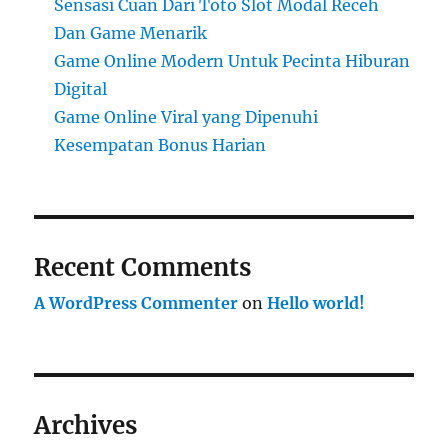
Sensasi Cuan Dari Toto Slot Modal Receh
Dan Game Menarik
Game Online Modern Untuk Pecinta Hiburan
Digital
Game Online Viral yang Dipenuhi
Kesempatan Bonus Harian
Recent Comments
A WordPress Commenter
on
Hello world!
Archives