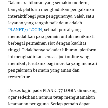
Dalam era hiburan yang semakin modern,
banyak platform menghadirkan pengalaman
interaktif bagi para penggunanya. Salah satu
layanan yang tengah naik daun adalah
PLANET77 LOGIN
, sebuah portal yang
memudahkan para pemain untuk menikmati
berbagai permainan slot dengan kualitas
tinggi. Tidak hanya sekadar hiburan, platform
ini menghadirkan sensasi judi online yang
memikat, terutama bagi mereka yang mencari
pengalaman bermain yang aman dan
terstruktur.
Proses login pada PLANET77 LOGIN dirancang
agar sederhana namun tetap mengutamakan
keamanan pengguna. Setiap pemain dapat