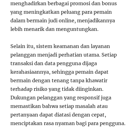
menghadirkan berbagai promosi dan bonus
yang meningkatkan peluang para pemain
dalam bermain judi online, menjadikannya
lebih menarik dan menguntungkan.
Selain itu, sistem keamanan dan layanan
pelanggan menjadi perhatian utama. Setiap
transaksi dan data pengguna dijaga
kerahasiaannya, sehingga pemain dapat
bermain dengan tenang tanpa khawatir
terhadap risiko yang tidak diinginkan.
Dukungan pelanggan yang responsif juga
memastikan bahwa setiap masalah atau
pertanyaan dapat diatasi dengan cepat,
menciptakan rasa nyaman bagi para pengguna.