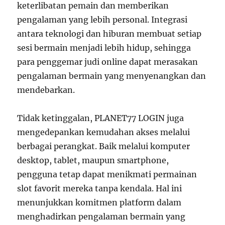
keterlibatan pemain dan memberikan
pengalaman yang lebih personal. Integrasi
antara teknologi dan hiburan membuat setiap
sesi bermain menjadi lebih hidup, sehingga
para penggemar judi online dapat merasakan
pengalaman bermain yang menyenangkan dan
mendebarkan.
Tidak ketinggalan, PLANET77 LOGIN juga
mengedepankan kemudahan akses melalui
berbagai perangkat. Baik melalui komputer
desktop, tablet, maupun smartphone,
pengguna tetap dapat menikmati permainan
slot favorit mereka tanpa kendala. Hal ini
menunjukkan komitmen platform dalam
menghadirkan pengalaman bermain yang