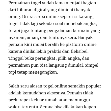
Permainan togel sudah lama menjadi bagian
dari hiburan digital yang diminati banyak
orang. Di era serba online seperti sekarang,
togel tidak lagi sekadar soal menebak angka,
tetapi juga tentang pengalaman bermain yang
nyaman, aman, dan tentunya seru. Banyak
pemain kini mulai beralih ke platform online
karena dinilai lebih praktis dan fleksibel.
Tinggal buka perangkat, pilih angka, dan
permainan pun bisa langsung dimulai. Simpel,
tapi tetap menegangkan.
Salah satu alasan togel online semakin populer
adalah kemudahan aksesnya. Pemain tidak
perlu repot keluar rumah atau menunggu
waktu tertentu. Semua bisa dilakukan kapan