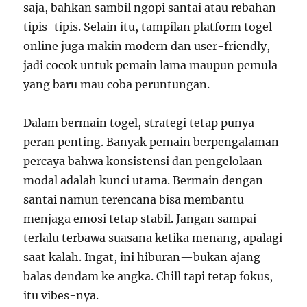
saja, bahkan sambil ngopi santai atau rebahan
tipis-tipis. Selain itu, tampilan platform togel
online juga makin modern dan user-friendly,
jadi cocok untuk pemain lama maupun pemula
yang baru mau coba peruntungan.
Dalam bermain togel, strategi tetap punya
peran penting. Banyak pemain berpengalaman
percaya bahwa konsistensi dan pengelolaan
modal adalah kunci utama. Bermain dengan
santai namun terencana bisa membantu
menjaga emosi tetap stabil. Jangan sampai
terlalu terbawa suasana ketika menang, apalagi
saat kalah. Ingat, ini hiburan—bukan ajang
balas dendam ke angka. Chill tapi tetap fokus,
itu vibes-nya.