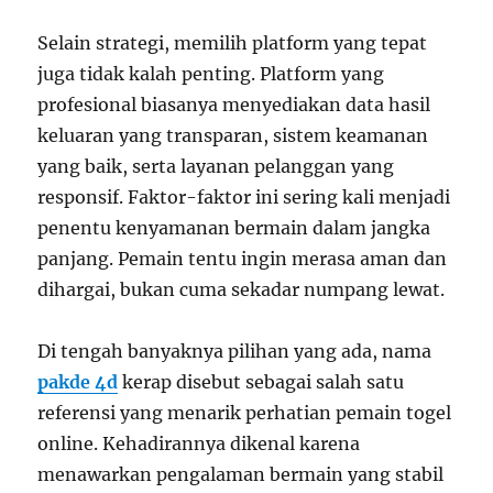
Selain strategi, memilih platform yang tepat
juga tidak kalah penting. Platform yang
profesional biasanya menyediakan data hasil
keluaran yang transparan, sistem keamanan
yang baik, serta layanan pelanggan yang
responsif. Faktor-faktor ini sering kali menjadi
penentu kenyamanan bermain dalam jangka
panjang. Pemain tentu ingin merasa aman dan
dihargai, bukan cuma sekadar numpang lewat.
Di tengah banyaknya pilihan yang ada, nama
pakde 4d
kerap disebut sebagai salah satu
referensi yang menarik perhatian pemain togel
online. Kehadirannya dikenal karena
menawarkan pengalaman bermain yang stabil