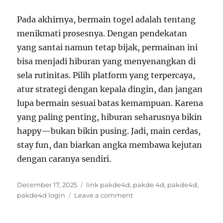
Pada akhirnya, bermain togel adalah tentang
menikmati prosesnya. Dengan pendekatan
yang santai namun tetap bijak, permainan ini
bisa menjadi hiburan yang menyenangkan di
sela rutinitas. Pilih platform yang terpercaya,
atur strategi dengan kepala dingin, dan jangan
lupa bermain sesuai batas kemampuan. Karena
yang paling penting, hiburan seharusnya bikin
happy—bukan bikin pusing. Jadi, main cerdas,
stay fun, dan biarkan angka membawa kejutan
dengan caranya sendiri.
Posted
Tags
December 17, 2025
link pakde4d
,
pakde 4d
,
pakde4d
,
on
on
pakde4d login
Leave a comment
Menikmati
Sensasi