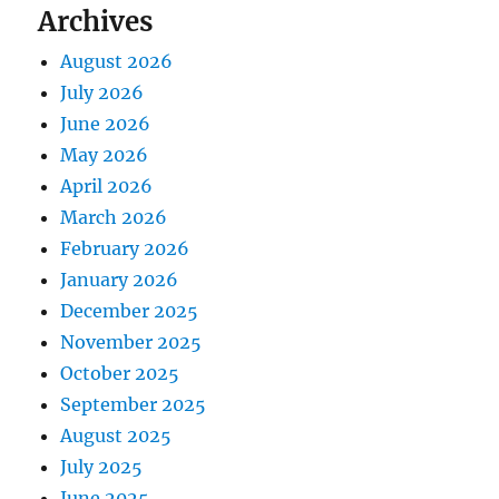
Archives
August 2026
July 2026
June 2026
May 2026
April 2026
March 2026
February 2026
January 2026
December 2025
November 2025
October 2025
September 2025
August 2025
July 2025
June 2025