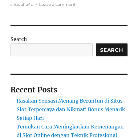
on
on
situs ollo4d
Leave a comment
Raih
Jackpot
Slot
Online
Lebih
Search
Cepat
dengan
SEARCH
Memanfaatkan
Fitur
Bonus
dan
Cashback
Recent Posts
Harian
Rasakan Sensasi Menang Beruntun di Situs
Slot Terpercaya dan Nikmati Bonus Menarik
Setiap Hari
Temukan Cara Meningkatkan Kemenangan
di Slot Online dengan Teknik Profesional