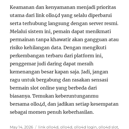
Keamanan dan kenyamanan menjadi prioritas
utama dari link ollo4d yang selalu diperbarui
serta terhubung langsung dengan server resmi.
Melalui sistem ini, pemain dapat menikmati
permainan tanpa khawatir akan gangguan atau
risiko kehilangan data. Dengan mengikuti
perkembangan terbaru dari platform ini,
penggemar judi daring dapat meraih
kemenangan besar kapan saja. Jadi, jangan
ragu untuk bergabung dan rasakan sensasi
bermain slot online yang berbeda dari
biasanya. Temukan keberuntunganmu
bersama ollo4d, dan jadikan setiap kesempatan
sebagai momen penuh keberhasilan.
Posted
Tags
May 14, 2026
link ollo4d
,
ollo4d
,
ollo4d login
,
ollo4d slot
,