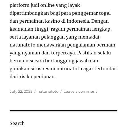
platform judi online yang layak
dipertimbangkan bagi para penggemar togel
dan permainan kasino di Indonesia. Dengan
keamanan tinggi, ragam permainan lengkap,
serta layanan pelanggan yang memadai,
natunatoto menawarkan pengalaman bermain
yang nyaman dan terpercaya. Pastikan selalu
bermain secara bertanggung jawab dan
gunakan situs resmi natunatoto agar terhindar
dari risiko penipuan.
Posted
Tags
on
July 22, 2025
natunatoto
Leave a comment
on
Panduan
Lengkap
Mengakses
dan
Bermain
Search
di