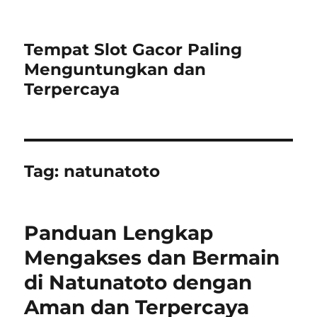
Tempat Slot Gacor Paling
Menguntungkan dan
Terpercaya
Tag:
natunatoto
Panduan Lengkap
Mengakses dan Bermain
di Natunatoto dengan
Aman dan Terpercaya