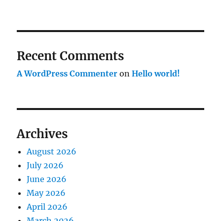
Recent Comments
A WordPress Commenter
on
Hello world!
Archives
August 2026
July 2026
June 2026
May 2026
April 2026
March 2026