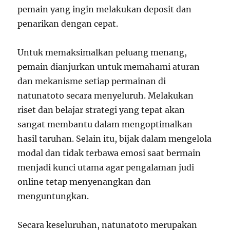
pemain yang ingin melakukan deposit dan
penarikan dengan cepat.
Untuk memaksimalkan peluang menang,
pemain dianjurkan untuk memahami aturan
dan mekanisme setiap permainan di
natunatoto secara menyeluruh. Melakukan
riset dan belajar strategi yang tepat akan
sangat membantu dalam mengoptimalkan
hasil taruhan. Selain itu, bijak dalam mengelola
modal dan tidak terbawa emosi saat bermain
menjadi kunci utama agar pengalaman judi
online tetap menyenangkan dan
menguntungkan.
Secara keseluruhan, natunatoto merupakan