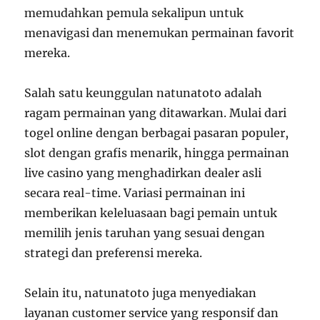
memudahkan pemula sekalipun untuk
menavigasi dan menemukan permainan favorit
mereka.
Salah satu keunggulan natunatoto adalah
ragam permainan yang ditawarkan. Mulai dari
togel online dengan berbagai pasaran populer,
slot dengan grafis menarik, hingga permainan
live casino yang menghadirkan dealer asli
secara real-time. Variasi permainan ini
memberikan keleluasaan bagi pemain untuk
memilih jenis taruhan yang sesuai dengan
strategi dan preferensi mereka.
Selain itu, natunatoto juga menyediakan
layanan customer service yang responsif dan