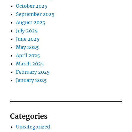
October 2025
September 2025
August 2025
July 2025
June 2025
May 2025
April 2025
March 2025
February 2025
January 2025
Categories
Uncategorized