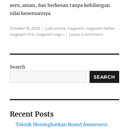
seru, aman, dan berkesan tanpa kehilangan
nilai keseruannya.
Posted
Tags
October 16, 2025
judi online
,
nagawin
,
nagawin daftar
,
on
on
nagawin link
,
nagawin login
Leave a comment
Saat
Santai
Jadi
Lebih
Seru
Search
dan
Menguntung
SEARCH
Recent Posts
Teknik Meningkatkan Brand Awareness