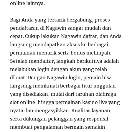
online lainnya.
Bagi Anda yang tertarik bergabung, proses
pendaftaran di Nagawin sangat mudah dan
cepat. Cukup lakukan Nagawin daftar, dan Anda
langsung mendapatkan akses ke berbagai
permainan menarik serta bonus melimpah.
Setelah mendaftar, langkah berikutnya adalah
melakukan login dengan akun yang telah
dibuat. Dengan Nagawin login, pemain bisa
langsung menikmati berbagai fitur unggulan
yang disediakan, mulai dari taruhan olahraga,
slot online, hingga permainan kasino live yang
nyata dan mengasyikkan. Kualitas layanan
serta dukungan pelanggan yang responsif
membuat pengalaman bermain semakin