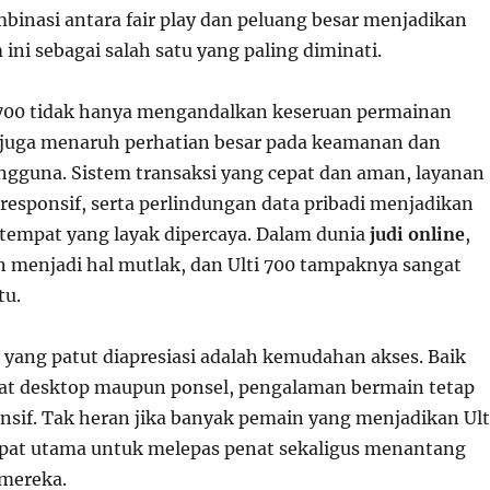
mbinasi antara fair play dan peluang besar menjadikan
m ini sebagai salah satu yang paling diminati.
i 700 tidak hanya mengandalkan keseruan permainan
 juga menaruh perhatian besar pada keamanan dan
guna. Sistem transaksi yang cepat dan aman, layanan
responsif, serta perlindungan data pribadi menjadikan
i tempat yang layak dipercaya. Dalam dunia
judi online
,
 menjadi hal mutlak, dan Ulti 700 tampaknya sangat
tu.
 yang patut diapresiasi adalah kemudahan akses. Baik
at desktop maupun ponsel, pengalaman bermain tetap
nsif. Tak heran jika banyak pemain yang menjadikan Ult
pat utama untuk melepas penat sekaligus menantang
mereka.