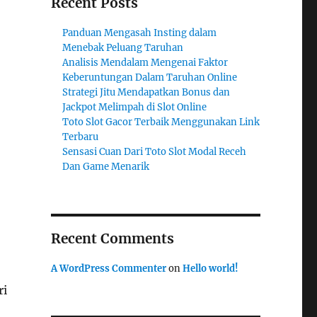
Recent Posts
Panduan Mengasah Insting dalam
Menebak Peluang Taruhan
Analisis Mendalam Mengenai Faktor
Keberuntungan Dalam Taruhan Online
Strategi Jitu Mendapatkan Bonus dan
Jackpot Melimpah di Slot Online
Toto Slot Gacor Terbaik Menggunakan Link
Terbaru
Sensasi Cuan Dari Toto Slot Modal Receh
Dan Game Menarik
Recent Comments
A WordPress Commenter
on
Hello world!
ri