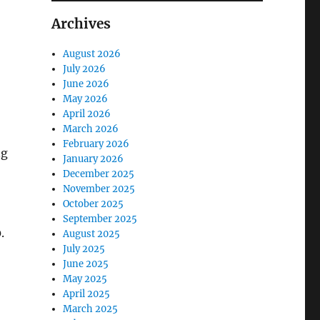
Archives
August 2026
July 2026
June 2026
May 2026
April 2026
March 2026
February 2026
ng
January 2026
December 2025
November 2025
October 2025
September 2025
.
August 2025
July 2025
June 2025
May 2025
April 2025
March 2025