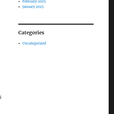
February 2025
January 2025
Categories
Uncategorized
i