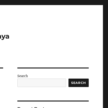
aya
Search
SEARCH