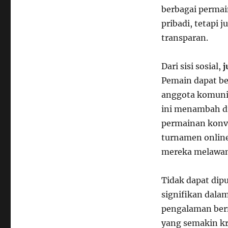
berbagai perma
pribadi, tetapi 
transparan.
Dari sisi sosial,
j
Pemain dapat be
anggota komunit
ini menambah di
permainan konve
turnamen onli
mereka melawan 
Tidak dapat di
signifikan dala
pengalaman berm
yang semakin kr