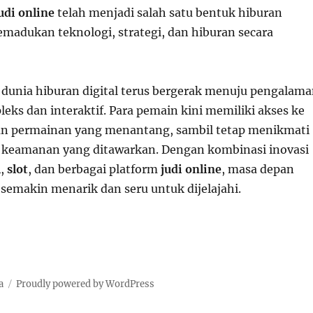
udi online
telah menjadi salah satu bentuk hiburan
adukan teknologi, strategi, dan hiburan secara
dunia hiburan digital terus bergerak menuju pengalam
eks dan interaktif. Para pemain kini memiliki akses ke
dan permainan yang menantang, sambil tetap menikmati
keamanan yang ditawarkan. Dengan kombinasi inovasi
l
,
slot
, dan berbagai platform
judi online
, masa depan
semakin menarik dan seru untuk dijelajahi.
a
Proudly powered by WordPress