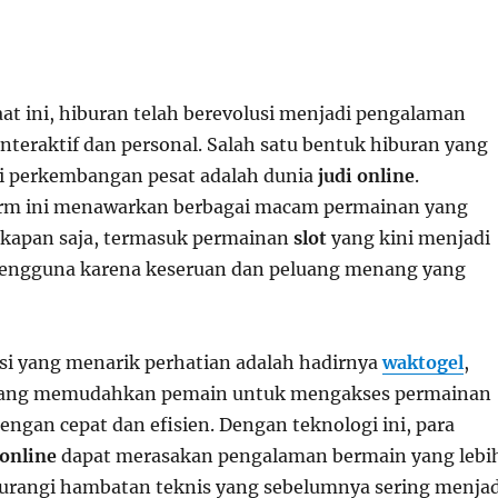
aat ini, hiburan telah berevolusi menjadi pengalaman
interaktif dan personal. Salah satu bentuk hiburan yang
i perkembangan pesat adalah dunia
judi online
.
orm ini menawarkan berbagai macam permainan yang
 kapan saja, termasuk permainan
slot
yang kini menjadi
pengguna karena keseruan dan peluang menang yang
asi yang menarik perhatian adalah hadirnya
waktogel
,
yang memudahkan pemain untuk mengakses permainan
engan cepat dan efisien. Dengan teknologi ini, para
 online
dapat merasakan pengalaman bermain yang lebi
urangi hambatan teknis yang sebelumnya sering menjad