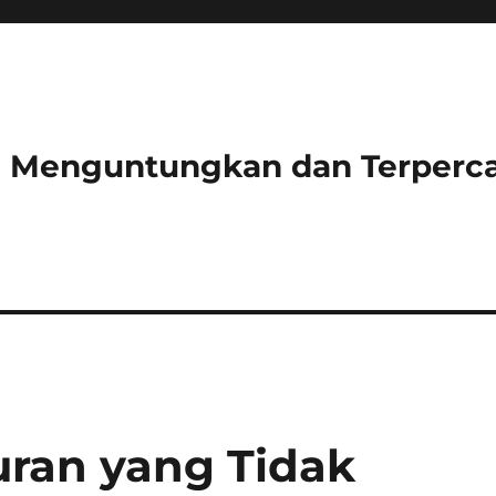
ng Menguntungkan dan Terperc
ran yang Tidak