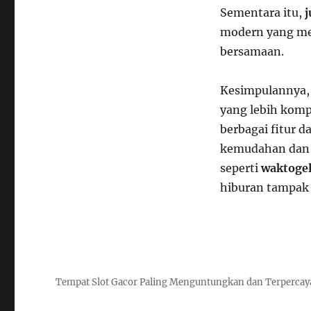
Sementara itu,
j
modern yang mem
bersamaan.
Kesimpulannya, 
yang lebih kompl
berbagai fitur 
kemudahan dan 
seperti
waktoge
hiburan tampak 
Tempat Slot Gacor Paling Menguntungkan dan Terpercay