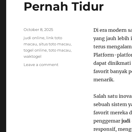
Pernah Tidur
Posted
October 8, 2025
Di era modern s
on
Tags
judi online
,
link toto
yang jauh lebih 
macau
,
situs toto macau
,
terus mengalam
togel online
,
toto macau
,
Platform-platf
waktogel
dapat dinikmati
on
Leave a comment
Petualangan
favorit banyak 
Hiburan
menarik.
yang
Tidak
Pernah
Salah satu inov
Tidur
sebuah sistem 
favorit mereka d
penggemar
judi
responsif, meng