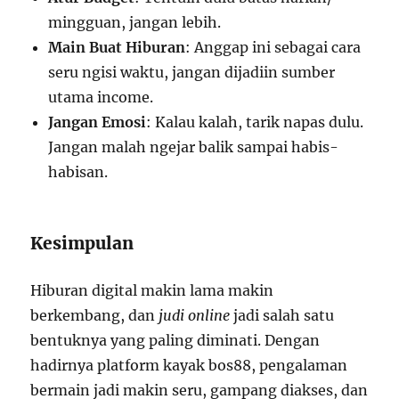
mingguan, jangan lebih.
Main Buat Hiburan
: Anggap ini sebagai cara
seru ngisi waktu, jangan dijadiin sumber
utama income.
Jangan Emosi
: Kalau kalah, tarik napas dulu.
Jangan malah ngejar balik sampai habis-
habisan.
Kesimpulan
Hiburan digital makin lama makin
berkembang, dan
judi online
jadi salah satu
bentuknya yang paling diminati. Dengan
hadirnya platform kayak bos88, pengalaman
bermain jadi makin seru, gampang diakses, dan