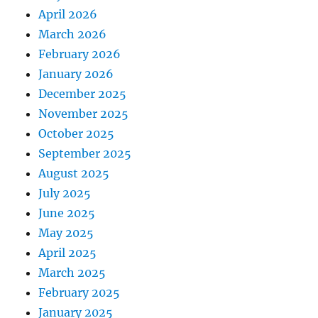
April 2026
March 2026
February 2026
January 2026
December 2025
November 2025
October 2025
September 2025
August 2025
July 2025
June 2025
May 2025
April 2025
March 2025
February 2025
January 2025