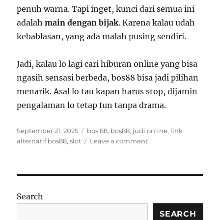
penuh warna. Tapi inget, kunci dari semua ini
adalah
main dengan bijak
. Karena kalau udah
kebablasan, yang ada malah pusing sendiri.
Jadi, kalau lo lagi cari hiburan online yang bisa
ngasih sensasi berbeda, bos88 bisa jadi pilihan
menarik. Asal lo tau kapan harus stop, dijamin
pengalaman lo tetap fun tanpa drama.
Posted
Tags
September 21, 2025
bos 88
,
bos88
,
judi online
,
link
on
on
alternatif bos88
,
slot
Leave a comment
Menemukan
Serunya
Dunia
Hiburan
Digital
Search
yang
Bikin
SEARCH