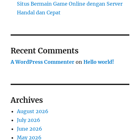
Situs Bermain Game Online dengan Server
Handal dan Cepat
Recent Comments
A WordPress Commenter
on
Hello world!
Archives
August 2026
July 2026
June 2026
May 2026