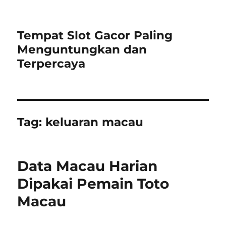
Tempat Slot Gacor Paling
Menguntungkan dan
Terpercaya
Tag:
keluaran macau
Data Macau Harian
Dipakai Pemain Toto
Macau