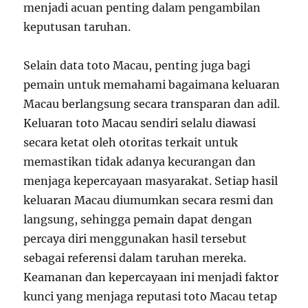
menjadi acuan penting dalam pengambilan
keputusan taruhan.
Selain data toto Macau, penting juga bagi
pemain untuk memahami bagaimana keluaran
Macau berlangsung secara transparan dan adil.
Keluaran toto Macau sendiri selalu diawasi
secara ketat oleh otoritas terkait untuk
memastikan tidak adanya kecurangan dan
menjaga kepercayaan masyarakat. Setiap hasil
keluaran Macau diumumkan secara resmi dan
langsung, sehingga pemain dapat dengan
percaya diri menggunakan hasil tersebut
sebagai referensi dalam taruhan mereka.
Keamanan dan kepercayaan ini menjadi faktor
kunci yang menjaga reputasi toto Macau tetap