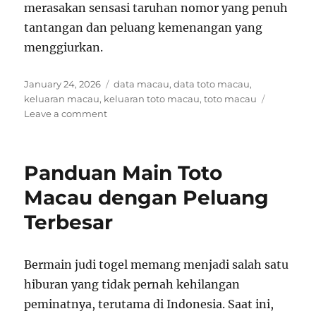
merasakan sensasi taruhan nomor yang penuh
tantangan dan peluang kemenangan yang
menggiurkan.
Posted
Tags
January 24, 2026
data macau
,
data toto macau
,
on
keluaran macau
,
keluaran toto macau
,
toto macau
on
Leave a comment
Data
Macau
Harian
Panduan Main Toto
Dipakai
Pemain
Macau dengan Peluang
Toto
Terbesar
Macau
Bermain judi togel memang menjadi salah satu
hiburan yang tidak pernah kehilangan
peminatnya, terutama di Indonesia. Saat ini,