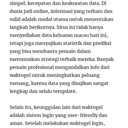
simpel: kecepatan dan keakuratan data. Di
dunia judi online, informasi yang terbaru dan
valid adalah modal utama untuk menentukan
langkah berikutnya. Situs ini tidak hanya
menyediakan data keluaran macau hari ini,
tetapi juga menyajikan statistik dan prediksi
yang bisa membantu pemain dalam
merumuskan strategi terbaik mereka. Banyak
pemain profesional mengandalkan info dari
waktogel untuk meningkatkan peluang
menang, karena data yang disajikan sangat
lengkap dan selalu terupdate.
Selain itu, keunggulan lain dari waktogel
adalah sistem login yang user-friendly dan
aman. Setelah melakukan waktogel login,