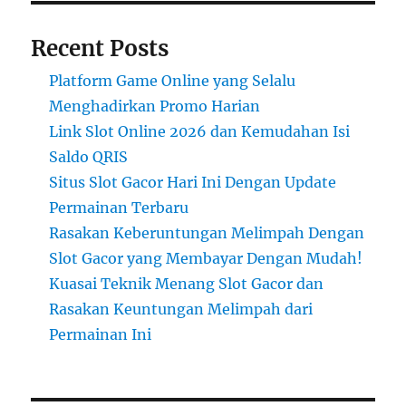
Recent Posts
Platform Game Online yang Selalu
Menghadirkan Promo Harian
Link Slot Online 2026 dan Kemudahan Isi
Saldo QRIS
Situs Slot Gacor Hari Ini Dengan Update
Permainan Terbaru
Rasakan Keberuntungan Melimpah Dengan
Slot Gacor yang Membayar Dengan Mudah!
Kuasai Teknik Menang Slot Gacor dan
Rasakan Keuntungan Melimpah dari
Permainan Ini