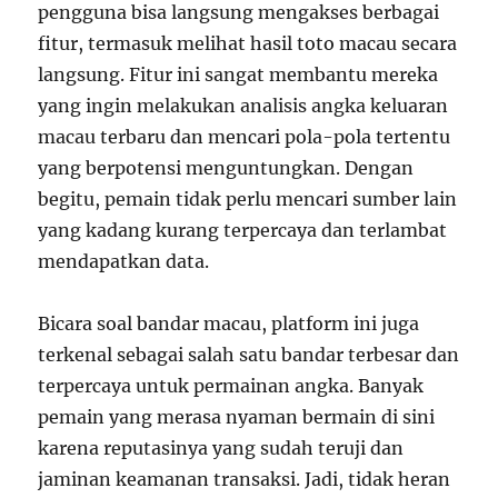
pengguna bisa langsung mengakses berbagai
fitur, termasuk melihat hasil toto macau secara
langsung. Fitur ini sangat membantu mereka
yang ingin melakukan analisis angka keluaran
macau terbaru dan mencari pola-pola tertentu
yang berpotensi menguntungkan. Dengan
begitu, pemain tidak perlu mencari sumber lain
yang kadang kurang terpercaya dan terlambat
mendapatkan data.
Bicara soal bandar macau, platform ini juga
terkenal sebagai salah satu bandar terbesar dan
terpercaya untuk permainan angka. Banyak
pemain yang merasa nyaman bermain di sini
karena reputasinya yang sudah teruji dan
jaminan keamanan transaksi. Jadi, tidak heran