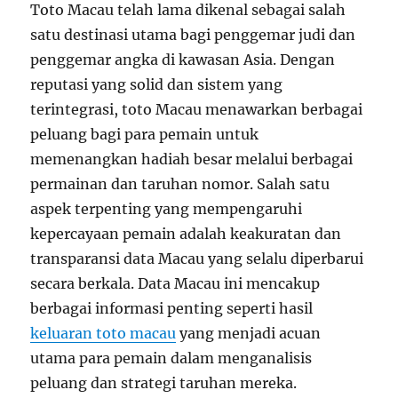
Toto Macau telah lama dikenal sebagai salah
satu destinasi utama bagi penggemar judi dan
penggemar angka di kawasan Asia. Dengan
reputasi yang solid dan sistem yang
terintegrasi, toto Macau menawarkan berbagai
peluang bagi para pemain untuk
memenangkan hadiah besar melalui berbagai
permainan dan taruhan nomor. Salah satu
aspek terpenting yang mempengaruhi
kepercayaan pemain adalah keakuratan dan
transparansi data Macau yang selalu diperbarui
secara berkala. Data Macau ini mencakup
berbagai informasi penting seperti hasil
keluaran toto macau
yang menjadi acuan
utama para pemain dalam menganalisis
peluang dan strategi taruhan mereka.