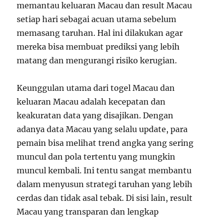
memantau keluaran Macau dan result Macau
setiap hari sebagai acuan utama sebelum
memasang taruhan. Hal ini dilakukan agar
mereka bisa membuat prediksi yang lebih
matang dan mengurangi risiko kerugian.
Keunggulan utama dari togel Macau dan
keluaran Macau adalah kecepatan dan
keakuratan data yang disajikan. Dengan
adanya data Macau yang selalu update, para
pemain bisa melihat trend angka yang sering
muncul dan pola tertentu yang mungkin
muncul kembali. Ini tentu sangat membantu
dalam menyusun strategi taruhan yang lebih
cerdas dan tidak asal tebak. Di sisi lain, result
Macau yang transparan dan lengkap