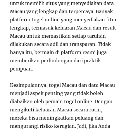
untuk memilih situs yang menyediakan data
Macau yang lengkap dan terpercaya. Banyak
platform togel online yang menyediakan fitur
lengkap, termasuk keluaran Macau dan result
Macau untuk memastikan setiap taruhan
dilakukan secara adil dan transparan. Tidak
hanya itu, bermain di platform resmi juga
memberikan perlindungan dari praktik
penipuan.
Kesimpulannya, togel Macau dan data Macau
menjadi aspek penting yang tidak boleh
diabaikan oleh pemain togel online. Dengan
mengikuti keluaran Macau secara rutin,
mereka bisa meningkatkan peluang dan
mengurangi risiko kerugian. Jadi, jika Anda