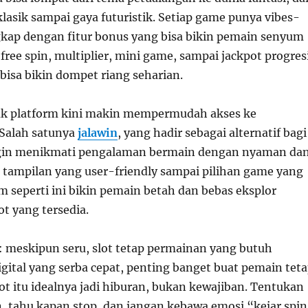
lasik sampai gaya futuristik. Setiap game punya vibes-
ngkap dengan fitur bonus yang bisa bikin pemain senyum
i free spin, multiplier, mini game, sampai jackpot progres
bisa bikin dompet riang seharian.
yak platform kini makin mempermudah akses ke
 Salah satunya
jalawin
, yang hadir sebagai alternatif bagi
gin menikmati pengalaman bermain dengan nyaman da
i tampilan yang user-friendly sampai pilihan game yang
m seperti ini bikin pemain betah dan bebas eksplor
ot yang tersedia.
al: meskipun seru, slot tetap permainan yang butuh
digital yang serba cepat, penting banget buat pemain tet
ot itu idealnya jadi hiburan, bukan kewajiban. Tentukan
, tahu kapan stop, dan jangan kebawa emosi “kejar spin