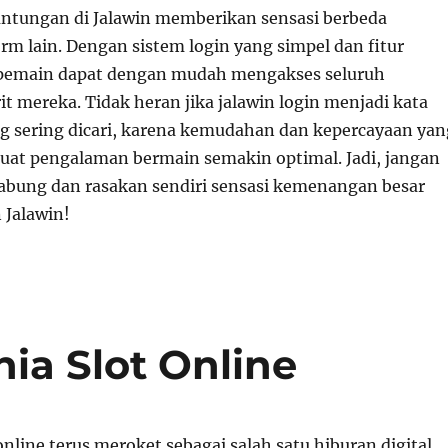
ntungan di Jalawin memberikan sensasi berbeda
rm lain. Dengan sistem login yang simpel dan fitur
p pemain dapat dengan mudah mengakses seluruh
t mereka. Tidak heran jika jalawin login menjadi kata
ng sering dicari, karena kemudahan dan kepercayaan yan
at pengalaman bermain semakin optimal. Jadi, jangan
abung dan rasakan sendiri sensasi kemenangan besar
 Jalawin!
ia Slot Online
nline terus meroket sebagai salah satu hiburan digital