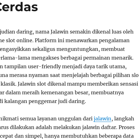
Cerdas
judian daring, nama Jalawin semakin dikenal luas oleh
me slot online. Platform ini menawarkan pengalaman
engasyikkan sekaligus menguntungkan, membuat
erlama-lama mengakses berbagai permainan menarik.
n tampilan user-friendly menjadi daya tarik utama,
na merasa nyaman saat menjelajah berbagai pilihan slo
klasik. Jalawin slot dikenal mampu memberikan sensasi
sar dalam meraih kemenangan besar, membuatnya
di kalangan penggemar judi daring.
nikmati semua layanan unggulan dari
jalawin
, langkah
rus dilakukan adalah melakukan jalawin daftar. Proses
 cepat dan simpel, hanya membutuhkan beberapa data