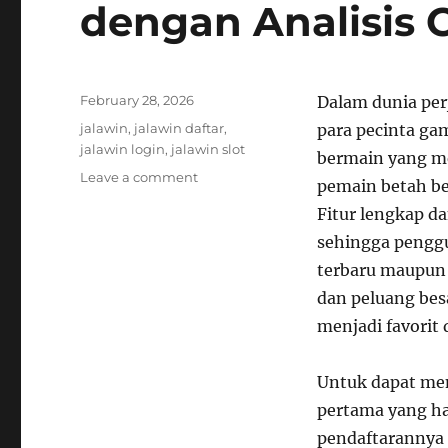
dengan Analisis 
Posted
February 28, 2026
Dalam dunia per
on
Tags
jalawin
,
jalawin daftar
,
para pecinta ga
jalawin login
,
jalawin slot
bermain yang m
on
Leave a comment
pemain betah b
Tingkatkan
Fitur lengkap da
Rasio
Kemenangan
sehingga penggu
dengan
terbaru maupun 
Analisis
dan peluang be
Cerdas
menjadi favorit 
Untuk dapat me
pertama yang ha
pendaftarannya