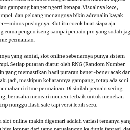
 dan gampang banget ngerti kenapa. Visualnya kece,
mpel, dan peluang menangnya bikin adrenalin kayak
ter—minus pusingnya. Slot itu cocok buat siapa aja:
g cuma pengen iseng sampai pemain pro yang sudah ja
itme permainan.
nnya yang santai, slot online sebenarnya punya sistem
rapi. Setiap putaran diatur oleh RNG (Random Number
in yang memastikan hasil putaran bener-bener acak da
ak. Jadi, meskipun keliatannya gampang, tetap ada seni
 memahami ritme permainan. Di sinilah pemain sering
ang, berusaha mencari momen terbaik untuk menekan
p nunggu flash sale tapi versi lebih seru.
n slot online makin digemari adalah variasi temanya yan
 bisa lompat dari tema petualangan ke dunia fantasi, dar