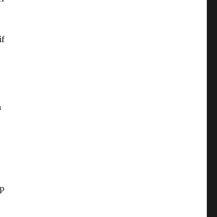
if
n
ap