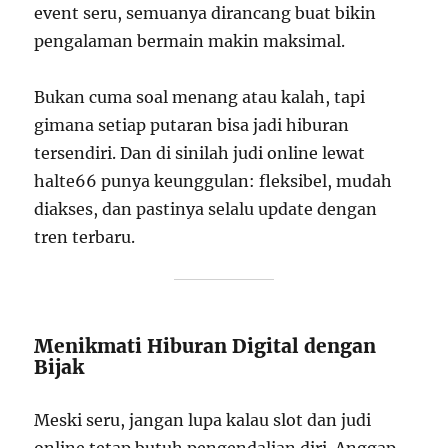
event seru, semuanya dirancang buat bikin
pengalaman bermain makin maksimal.
Bukan cuma soal menang atau kalah, tapi
gimana setiap putaran bisa jadi hiburan
tersendiri. Dan di sinilah judi online lewat
halte66 punya keunggulan: fleksibel, mudah
diakses, dan pastinya selalu update dengan
tren terbaru.
Menikmati Hiburan Digital dengan
Bijak
Meski seru, jangan lupa kalau slot dan judi