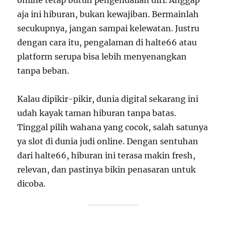
online tetap butuh pengendalian diri. Anggap
aja ini hiburan, bukan kewajiban. Bermainlah
secukupnya, jangan sampai kelewatan. Justru
dengan cara itu, pengalaman di halte66 atau
platform serupa bisa lebih menyenangkan
tanpa beban.
Kalau dipikir-pikir, dunia digital sekarang ini
udah kayak taman hiburan tanpa batas.
Tinggal pilih wahana yang cocok, salah satunya
ya slot di dunia judi online. Dengan sentuhan
dari halte66, hiburan ini terasa makin fresh,
relevan, dan pastinya bikin penasaran untuk
dicoba.