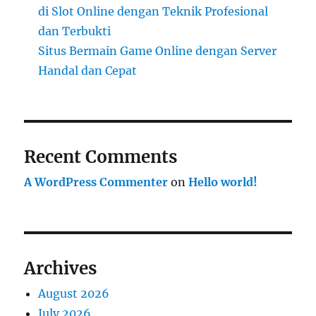
di Slot Online dengan Teknik Profesional
dan Terbukti
Situs Bermain Game Online dengan Server
Handal dan Cepat
Recent Comments
A WordPress Commenter
on
Hello world!
Archives
August 2026
July 2026