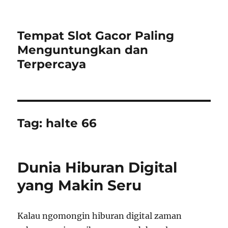
Tempat Slot Gacor Paling
Menguntungkan dan
Terpercaya
Tag:
halte 66
Dunia Hiburan Digital
yang Makin Seru
Kalau ngomongin hiburan digital zaman