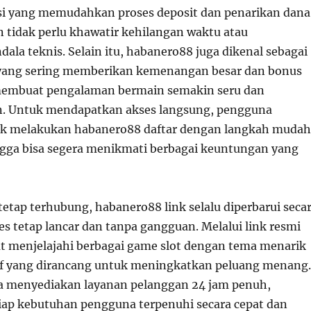
i yang memudahkan proses deposit dan penarikan dana
 tidak perlu khawatir kehilangan waktu atau
ala teknis. Selain itu, habanero88 juga dikenal sebagai
r yang sering memberikan kemenangan besar dan bonus
embuat pengalaman bermain semakin seru dan
 Untuk mendapatkan akses langsung, pengguna
uk melakukan habanero88 daftar dengan langkah mudah
ngga bisa segera menikmati berbagai keuntungan yang
tetap terhubung, habanero88 link selalu diperbarui seca
es tetap lancar dan tanpa gangguan. Melalui link resmi
at menjelajahi berbagai game slot dengan tema menarik
tif yang dirancang untuk meningkatkan peluang menang.
a menyediakan layanan pelanggan 24 jam penuh,
ap kebutuhan pengguna terpenuhi secara cepat dan