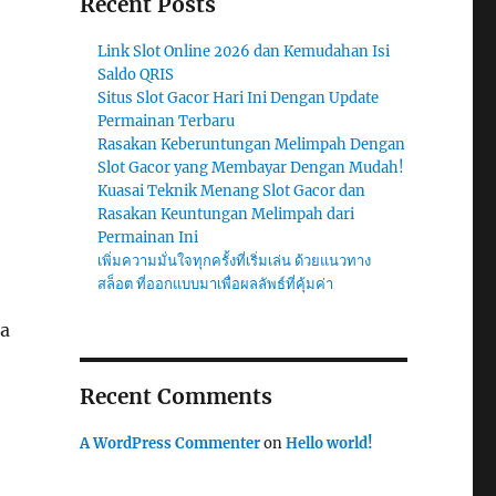
Recent Posts
Link Slot Online 2026 dan Kemudahan Isi
Saldo QRIS
Situs Slot Gacor Hari Ini Dengan Update
Permainan Terbaru
Rasakan Keberuntungan Melimpah Dengan
Slot Gacor yang Membayar Dengan Mudah!
Kuasai Teknik Menang Slot Gacor dan
Rasakan Keuntungan Melimpah dari
Permainan Ini
เพิ่มความมั่นใจทุกครั้งที่เริ่มเล่น ด้วยแนวทาง
สล็อต ที่ออกแบบมาเพื่อผลลัพธ์ที่คุ้มค่า
ka
Recent Comments
A WordPress Commenter
on
Hello world!