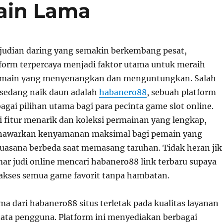
ain Lama
judian daring yang semakin berkembang pesat,
form terpercaya menjadi faktor utama untuk meraih
main yang menyenangkan dan menguntungkan. Salah
sedang naik daun adalah
habanero88
, sebuah platform
agai pilihan utama bagi para pecinta game slot online.
 fitur menarik dan koleksi permainan yang lengkap,
awarkan kenyamanan maksimal bagi pemain yang
asana berbeda saat memasang taruhan. Tidak heran ji
r judi online mencari habanero88 link terbaru supaya
akses semua game favorit tanpa hambatan.
a dari habanero88 situs terletak pada kualitas layanan
ta pengguna. Platform ini menyediakan berbagai