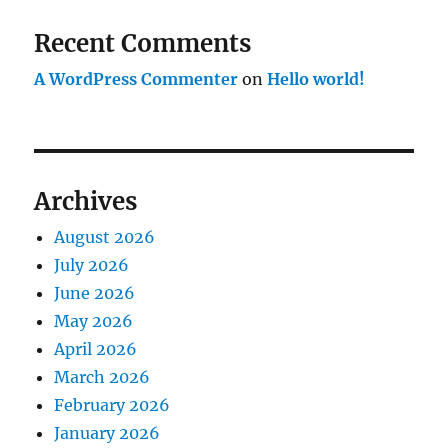
Recent Comments
A WordPress Commenter
on
Hello world!
Archives
August 2026
July 2026
June 2026
May 2026
April 2026
March 2026
February 2026
January 2026