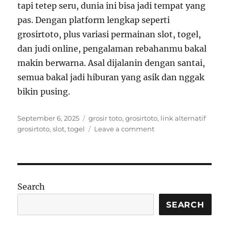
tapi tetep seru, dunia ini bisa jadi tempat yang
pas. Dengan platform lengkap seperti
grosirtoto, plus variasi permainan slot, togel,
dan judi online, pengalaman rebahanmu bakal
makin berwarna. Asal dijalanin dengan santai,
semua bakal jadi hiburan yang asik dan nggak
bikin pusing.
Posted
Tags
September 6, 2025
grosir toto
,
grosirtoto
,
link alternatif
on
on
grosirtoto
,
slot
,
togel
Leave a comment
Dunia
Hiburan
Digital
yang
Bikin
Search
Santai
dan
SEARCH
Seru