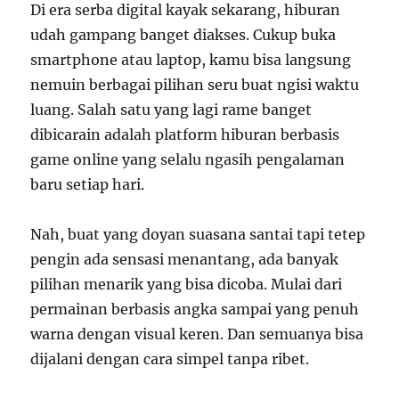
Di era serba digital kayak sekarang, hiburan
udah gampang banget diakses. Cukup buka
smartphone atau laptop, kamu bisa langsung
nemuin berbagai pilihan seru buat ngisi waktu
luang. Salah satu yang lagi rame banget
dibicarain adalah platform hiburan berbasis
game online yang selalu ngasih pengalaman
baru setiap hari.
Nah, buat yang doyan suasana santai tapi tetep
pengin ada sensasi menantang, ada banyak
pilihan menarik yang bisa dicoba. Mulai dari
permainan berbasis angka sampai yang penuh
warna dengan visual keren. Dan semuanya bisa
dijalani dengan cara simpel tanpa ribet.