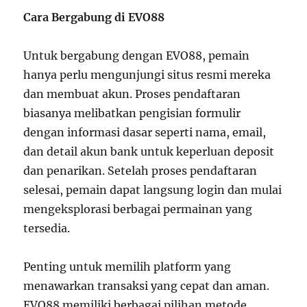
Cara Bergabung di EVO88
Untuk bergabung dengan EVO88, pemain
hanya perlu mengunjungi situs resmi mereka
dan membuat akun. Proses pendaftaran
biasanya melibatkan pengisian formulir
dengan informasi dasar seperti nama, email,
dan detail akun bank untuk keperluan deposit
dan penarikan. Setelah proses pendaftaran
selesai, pemain dapat langsung login dan mulai
mengeksplorasi berbagai permainan yang
tersedia.
Penting untuk memilih platform yang
menawarkan transaksi yang cepat dan aman.
EVO88 memiliki berbagai pilihan metode