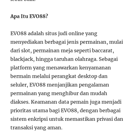
Apa Itu EVO88?
EVO88 adalah situs judi online yang
menyediakan berbagai jenis permainan, mulai
dari slot, permainan meja seperti baccarat,
blackjack, hingga taruhan olahraga. Sebagai
platform yang menawarkan kenyamanan
bermain melalui perangkat desktop dan
seluler, EVO88 menjanjikan pengalaman
permainan yang menghibur dan mudah
diakses. Keamanan data pemain juga menjadi
prioritas utama bagi EVO88, dengan berbagai
sistem enkripsi untuk memastikan privasi dan
transaksi yang aman.