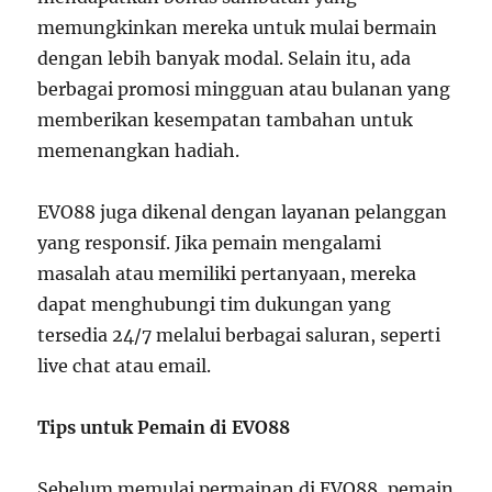
memungkinkan mereka untuk mulai bermain
dengan lebih banyak modal. Selain itu, ada
berbagai promosi mingguan atau bulanan yang
memberikan kesempatan tambahan untuk
memenangkan hadiah.
EVO88 juga dikenal dengan layanan pelanggan
yang responsif. Jika pemain mengalami
masalah atau memiliki pertanyaan, mereka
dapat menghubungi tim dukungan yang
tersedia 24/7 melalui berbagai saluran, seperti
live chat atau email.
Tips untuk Pemain di EVO88
Sebelum memulai permainan di EVO88, pemain