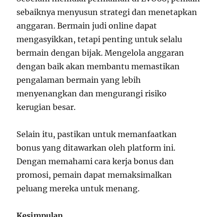
sebaiknya menyusun strategi dan menetapkan
anggaran. Bermain judi online dapat
mengasyikkan, tetapi penting untuk selalu
bermain dengan bijak. Mengelola anggaran
dengan baik akan membantu memastikan
pengalaman bermain yang lebih
menyenangkan dan mengurangi risiko
kerugian besar.
Selain itu, pastikan untuk memanfaatkan
bonus yang ditawarkan oleh platform ini.
Dengan memahami cara kerja bonus dan
promosi, pemain dapat memaksimalkan
peluang mereka untuk menang.
Kesimpulan