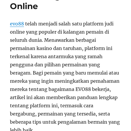
Online
evo88
telah menjadi salah satu platform judi
online yang populer di kalangan pemain di
seluruh dunia. Menawarkan berbagai
permainan kasino dan taruhan, platform ini
terkenal karena antarmuka yang ramah
pengguna dan pilihan permainan yang
beragam. Bagi pemain yang baru memulai atau
mereka yang ingin meningkatkan pemahaman
mereka tentang bagaimana EVO88 bekerja,
artikel ini akan memberikan panduan lengkap
tentang platform ini, termasuk cara
bergabung, permainan yang tersedia, serta
beberapa tips untuk pengalaman bermain yang
lebih baik.