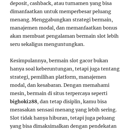
deposit, cashback, atau turnamen yang bisa
dimanfaatkan untuk memperbesar peluang
menang. Menggabungkan strategi bermain,
manajemen modal, dan memanfaatkan bonus
akan membuat pengalaman bermain slot lebih
seru sekaligus menguntungkan.
Kesimpulannya, bermain slot gacor bukan
hanya soal keberuntungan, tetapi juga tentang
strategi, pemilihan platform, manajemen
modal, dan kesabaran. Dengan memahami
mesin, bermain di situs terpercaya seperti
bighoki288
, dan tetap disiplin, kamu bisa
merasakan sensasi menang yang lebih sering.
Slot tidak hanya hiburan, tetapi juga peluang
yang bisa dimaksimalkan dengan pendekatan