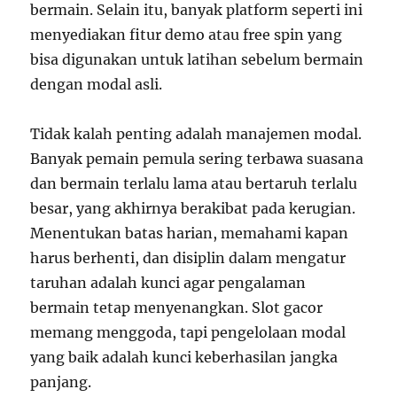
bermain. Selain itu, banyak platform seperti ini
menyediakan fitur demo atau free spin yang
bisa digunakan untuk latihan sebelum bermain
dengan modal asli.
Tidak kalah penting adalah manajemen modal.
Banyak pemain pemula sering terbawa suasana
dan bermain terlalu lama atau bertaruh terlalu
besar, yang akhirnya berakibat pada kerugian.
Menentukan batas harian, memahami kapan
harus berhenti, dan disiplin dalam mengatur
taruhan adalah kunci agar pengalaman
bermain tetap menyenangkan. Slot gacor
memang menggoda, tapi pengelolaan modal
yang baik adalah kunci keberhasilan jangka
panjang.