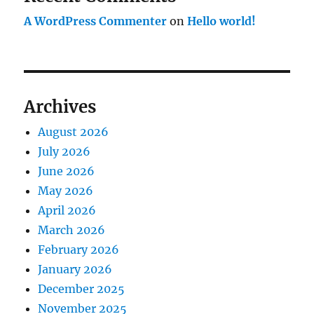
A WordPress Commenter
on
Hello world!
Archives
August 2026
July 2026
June 2026
May 2026
April 2026
March 2026
February 2026
January 2026
December 2025
November 2025