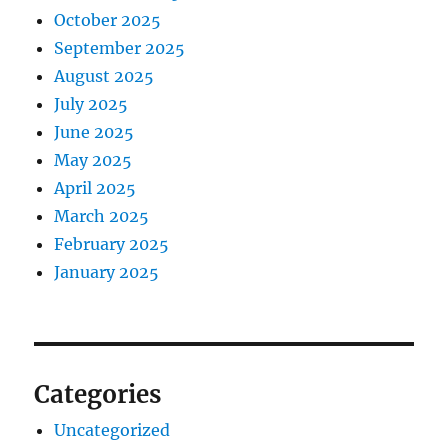
October 2025
September 2025
August 2025
July 2025
June 2025
May 2025
April 2025
March 2025
February 2025
January 2025
Categories
Uncategorized