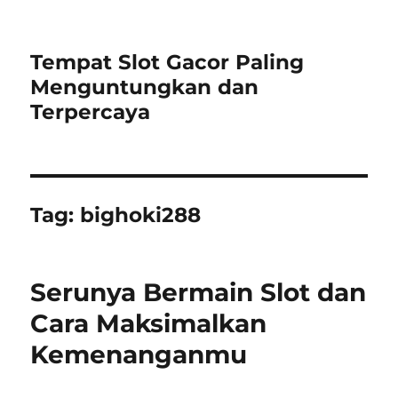
Tempat Slot Gacor Paling
Menguntungkan dan
Terpercaya
Tag:
bighoki288
Serunya Bermain Slot dan
Cara Maksimalkan
Kemenanganmu