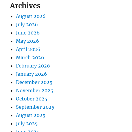
Archives
August 2026
July 2026
June 2026
May 2026
April 2026
March 2026
February 2026
January 2026
December 2025
November 2025
October 2025
September 2025
August 2025
July 2025
June 2025