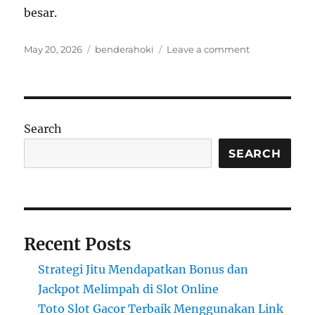
besar.
Posted
Tags
on
May 20, 2026
benderahoki
Leave a comment
on
Tingkatkan
Keuntungan
Bermain
Slot
Online
Search
dengan
Memilih
SEARCH
Situs
Slot
Resmi
Terbaik
Recent Posts
Strategi Jitu Mendapatkan Bonus dan
Jackpot Melimpah di Slot Online
Toto Slot Gacor Terbaik Menggunakan Link