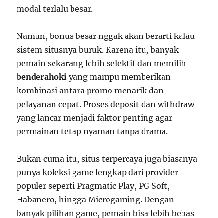
modal terlalu besar.
Namun, bonus besar nggak akan berarti kalau
sistem situsnya buruk. Karena itu, banyak
pemain sekarang lebih selektif dan memilih
benderahoki
yang mampu memberikan
kombinasi antara promo menarik dan
pelayanan cepat. Proses deposit dan withdraw
yang lancar menjadi faktor penting agar
permainan tetap nyaman tanpa drama.
Bukan cuma itu, situs terpercaya juga biasanya
punya koleksi game lengkap dari provider
populer seperti Pragmatic Play, PG Soft,
Habanero, hingga Microgaming. Dengan
banyak pilihan game, pemain bisa lebih bebas