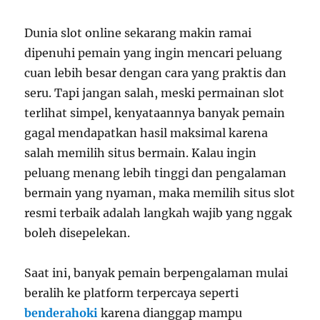
Dunia slot online sekarang makin ramai
dipenuhi pemain yang ingin mencari peluang
cuan lebih besar dengan cara yang praktis dan
seru. Tapi jangan salah, meski permainan slot
terlihat simpel, kenyataannya banyak pemain
gagal mendapatkan hasil maksimal karena
salah memilih situs bermain. Kalau ingin
peluang menang lebih tinggi dan pengalaman
bermain yang nyaman, maka memilih situs slot
resmi terbaik adalah langkah wajib yang nggak
boleh disepelekan.
Saat ini, banyak pemain berpengalaman mulai
beralih ke platform terpercaya seperti
benderahoki
karena dianggap mampu