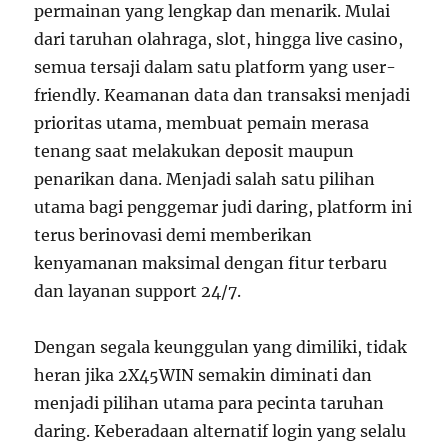
permainan yang lengkap dan menarik. Mulai
dari taruhan olahraga, slot, hingga live casino,
semua tersaji dalam satu platform yang user-
friendly. Keamanan data dan transaksi menjadi
prioritas utama, membuat pemain merasa
tenang saat melakukan deposit maupun
penarikan dana. Menjadi salah satu pilihan
utama bagi penggemar judi daring, platform ini
terus berinovasi demi memberikan
kenyamanan maksimal dengan fitur terbaru
dan layanan support 24/7.
Dengan segala keunggulan yang dimiliki, tidak
heran jika 2X45WIN semakin diminati dan
menjadi pilihan utama para pecinta taruhan
daring. Keberadaan alternatif login yang selalu