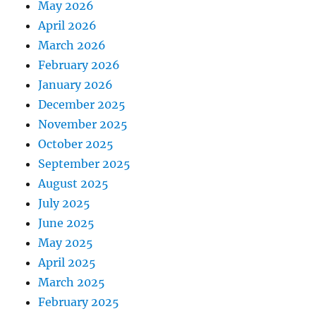
May 2026
April 2026
March 2026
February 2026
January 2026
December 2025
November 2025
October 2025
September 2025
August 2025
July 2025
June 2025
May 2025
April 2025
March 2025
February 2025