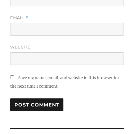
EMAIL
*
WEBSITE
Save my name, email, and website in this browser for
the next time I comment.