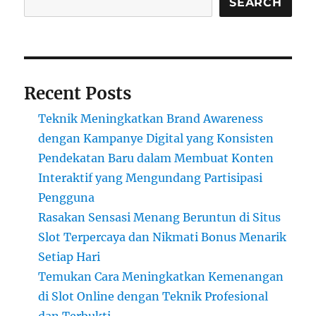
SEARCH
Recent Posts
Teknik Meningkatkan Brand Awareness
dengan Kampanye Digital yang Konsisten
Pendekatan Baru dalam Membuat Konten
Interaktif yang Mengundang Partisipasi
Pengguna
Rasakan Sensasi Menang Beruntun di Situs
Slot Terpercaya dan Nikmati Bonus Menarik
Setiap Hari
Temukan Cara Meningkatkan Kemenangan
di Slot Online dengan Teknik Profesional