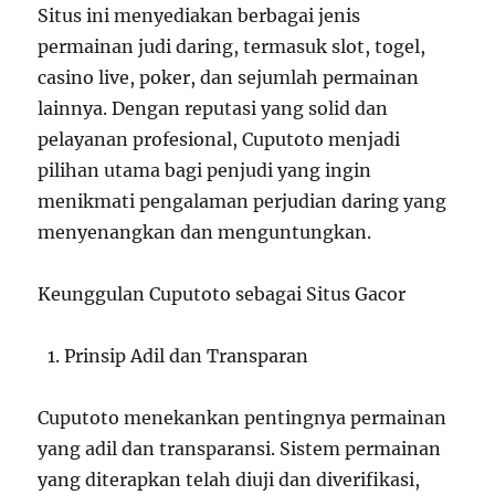
Situs ini menyediakan berbagai jenis
permainan judi daring, termasuk slot, togel,
casino live, poker, dan sejumlah permainan
lainnya. Dengan reputasi yang solid dan
pelayanan profesional, Cuputoto menjadi
pilihan utama bagi penjudi yang ingin
menikmati pengalaman perjudian daring yang
menyenangkan dan menguntungkan.
Keunggulan Cuputoto sebagai Situs Gacor
Prinsip Adil dan Transparan
Cuputoto menekankan pentingnya permainan
yang adil dan transparansi. Sistem permainan
yang diterapkan telah diuji dan diverifikasi,