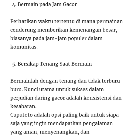
Bermain pada Jam Gacor
Perhatikan waktu tertentu di mana permainan
cenderung memberikan kemenangan besar,
biasanya pada jam-jam populer dalam
komunitas.
Bersikap Tenang Saat Bermain
Bermainlah dengan tenang dan tidak terburu-
buru. Kunci utama untuk sukses dalam
perjudian daring gacor adalah konsistensi dan
kesabaran.
Cuputoto adalah opsi paling baik untuk siapa
saja yang ingin mendapatkan pengalaman
yang aman, menyenangkan, dan