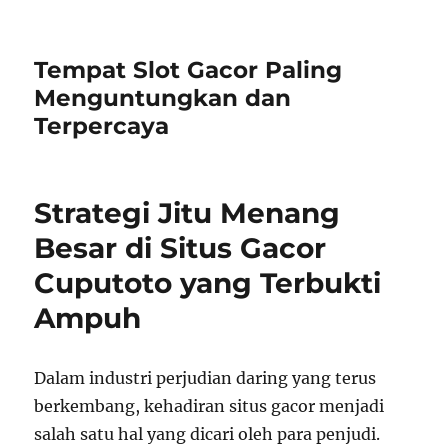
Tempat Slot Gacor Paling
Menguntungkan dan
Terpercaya
Strategi Jitu Menang
Besar di Situs Gacor
Cuputoto yang Terbukti
Ampuh
Dalam industri perjudian daring yang terus
berkembang, kehadiran situs gacor menjadi
salah satu hal yang dicari oleh para penjudi.