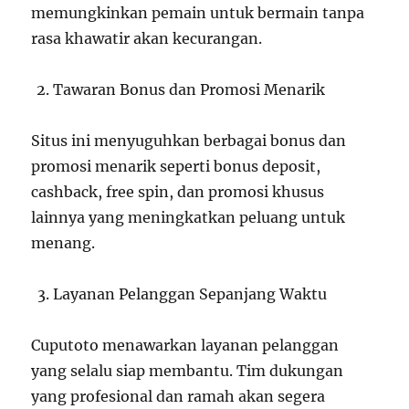
memungkinkan pemain untuk bermain tanpa
rasa khawatir akan kecurangan.
Tawaran Bonus dan Promosi Menarik
Situs ini menyuguhkan berbagai bonus dan
promosi menarik seperti bonus deposit,
cashback, free spin, dan promosi khusus
lainnya yang meningkatkan peluang untuk
menang.
Layanan Pelanggan Sepanjang Waktu
Cuputoto menawarkan layanan pelanggan
yang selalu siap membantu. Tim dukungan
yang profesional dan ramah akan segera