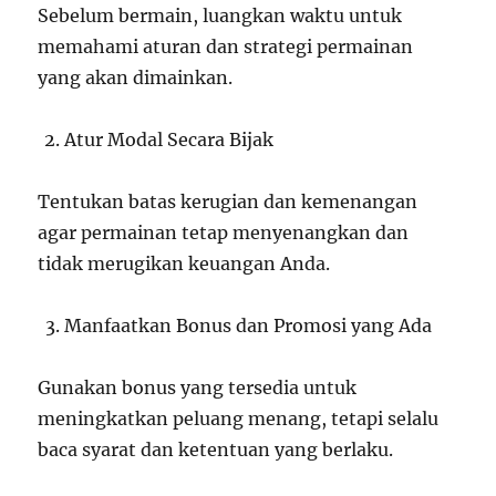
Sebelum bermain, luangkan waktu untuk
memahami aturan dan strategi permainan
yang akan dimainkan.
Atur Modal Secara Bijak
Tentukan batas kerugian dan kemenangan
agar permainan tetap menyenangkan dan
tidak merugikan keuangan Anda.
Manfaatkan Bonus dan Promosi yang Ada
Gunakan bonus yang tersedia untuk
meningkatkan peluang menang, tetapi selalu
baca syarat dan ketentuan yang berlaku.