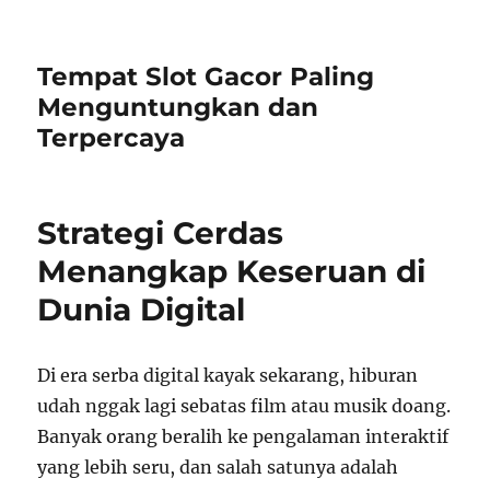
Tempat Slot Gacor Paling
Menguntungkan dan
Terpercaya
Strategi Cerdas
Menangkap Keseruan di
Dunia Digital
Di era serba digital kayak sekarang, hiburan
udah nggak lagi sebatas film atau musik doang.
Banyak orang beralih ke pengalaman interaktif
yang lebih seru, dan salah satunya adalah