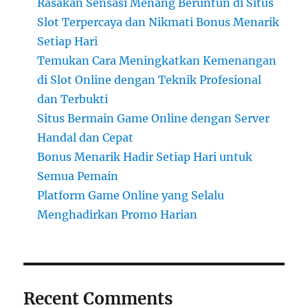
Rasakan Sensasi Menang Beruntun di Situs
Slot Terpercaya dan Nikmati Bonus Menarik
Setiap Hari
Temukan Cara Meningkatkan Kemenangan
di Slot Online dengan Teknik Profesional
dan Terbukti
Situs Bermain Game Online dengan Server
Handal dan Cepat
Bonus Menarik Hadir Setiap Hari untuk
Semua Pemain
Platform Game Online yang Selalu
Menghadirkan Promo Harian
Recent Comments