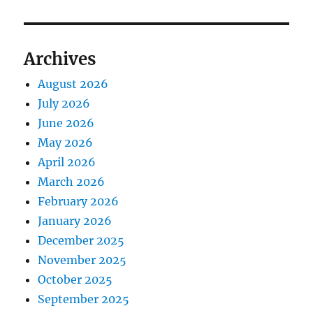
Archives
August 2026
July 2026
June 2026
May 2026
April 2026
March 2026
February 2026
January 2026
December 2025
November 2025
October 2025
September 2025