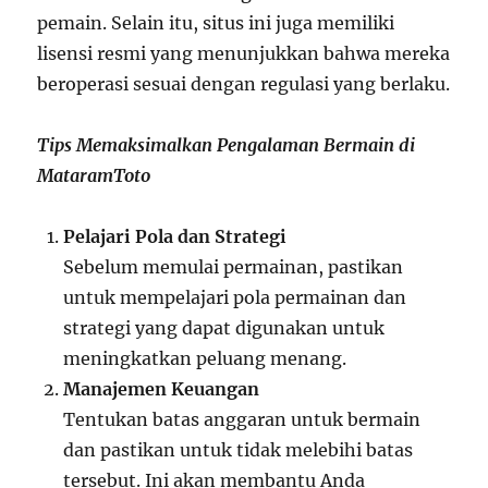
pemain. Selain itu, situs ini juga memiliki
lisensi resmi yang menunjukkan bahwa mereka
beroperasi sesuai dengan regulasi yang berlaku.
Tips Memaksimalkan Pengalaman Bermain di
MataramToto
Pelajari Pola dan Strategi
Sebelum memulai permainan, pastikan
untuk mempelajari pola permainan dan
strategi yang dapat digunakan untuk
meningkatkan peluang menang.
Manajemen Keuangan
Tentukan batas anggaran untuk bermain
dan pastikan untuk tidak melebihi batas
tersebut. Ini akan membantu Anda