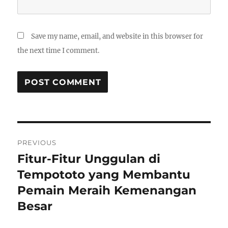
Save my name, email, and website in this browser for
the next time I comment.
Post
PREVIOUS
navigation
Fitur-Fitur Unggulan di
Previous
post:
Tempototo yang Membantu
Pemain Meraih Kemenangan
Besar