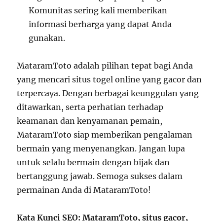
Komunitas sering kali memberikan
informasi berharga yang dapat Anda
gunakan.
MataramToto adalah pilihan tepat bagi Anda
yang mencari situs togel online yang gacor dan
terpercaya. Dengan berbagai keunggulan yang
ditawarkan, serta perhatian terhadap
keamanan dan kenyamanan pemain,
MataramToto siap memberikan pengalaman
bermain yang menyenangkan. Jangan lupa
untuk selalu bermain dengan bijak dan
bertanggung jawab. Semoga sukses dalam
permainan Anda di MataramToto!
Kata Kunci SEO: MataramToto, situs gacor,