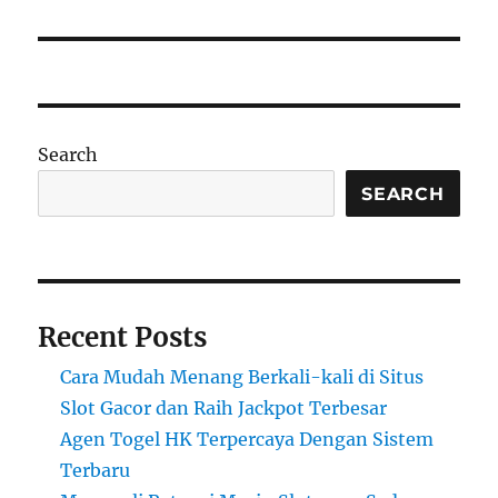
Search
SEARCH
Recent Posts
Cara Mudah Menang Berkali-kali di Situs
Slot Gacor dan Raih Jackpot Terbesar
Agen Togel HK Terpercaya Dengan Sistem
Terbaru