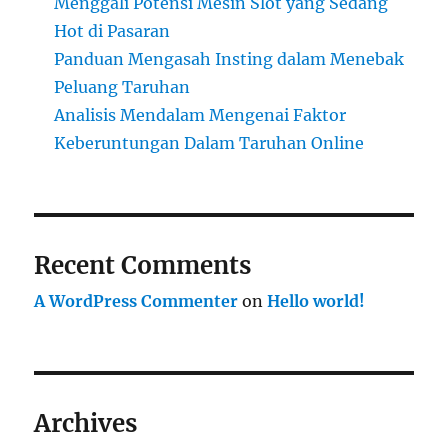
Menggali Potensi Mesin Slot yang Sedang
Hot di Pasaran
Panduan Mengasah Insting dalam Menebak
Peluang Taruhan
Analisis Mendalam Mengenai Faktor
Keberuntungan Dalam Taruhan Online
Recent Comments
A WordPress Commenter
on
Hello world!
Archives