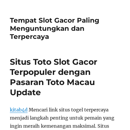
Tempat Slot Gacor Paling
Menguntungkan dan
Terpercaya
Situs Toto Slot Gacor
Terpopuler dengan
Pasaran Toto Macau
Update
kitab4d
Mencari link situs togel terpercaya
menjadi langkah penting untuk pemain yang
ingin meraih kemenangan maksimal. Situs