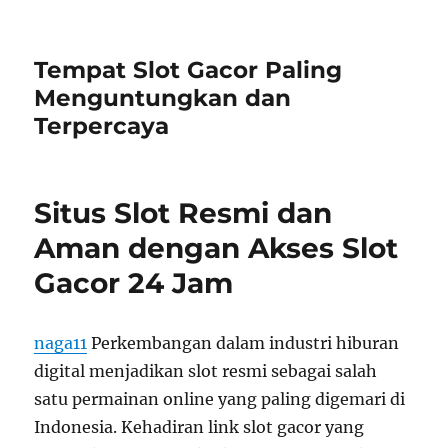
Tempat Slot Gacor Paling
Menguntungkan dan
Terpercaya
Situs Slot Resmi dan
Aman dengan Akses Slot
Gacor 24 Jam
naga11
Perkembangan dalam industri hiburan
digital menjadikan slot resmi sebagai salah
satu permainan online yang paling digemari di
Indonesia. Kehadiran link slot gacor yang