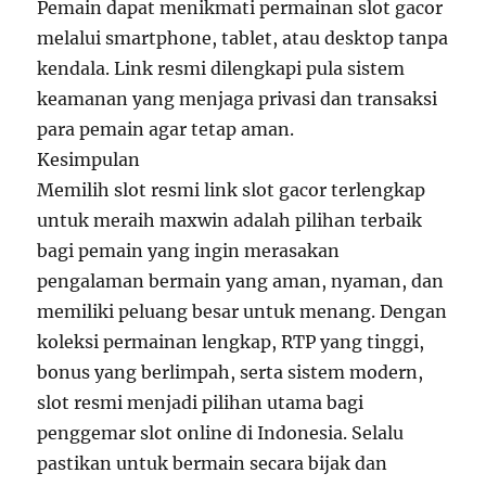
Pemain dapat menikmati permainan slot gacor
melalui smartphone, tablet, atau desktop tanpa
kendala. Link resmi dilengkapi pula sistem
keamanan yang menjaga privasi dan transaksi
para pemain agar tetap aman.
Kesimpulan
Memilih slot resmi link slot gacor terlengkap
untuk meraih maxwin adalah pilihan terbaik
bagi pemain yang ingin merasakan
pengalaman bermain yang aman, nyaman, dan
memiliki peluang besar untuk menang. Dengan
koleksi permainan lengkap, RTP yang tinggi,
bonus yang berlimpah, serta sistem modern,
slot resmi menjadi pilihan utama bagi
penggemar slot online di Indonesia. Selalu
pastikan untuk bermain secara bijak dan