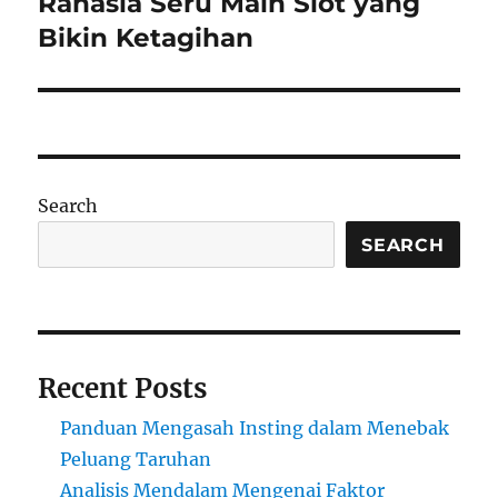
Rahasia Seru Main Slot yang
Next
post:
Bikin Ketagihan
Search
SEARCH
Recent Posts
Panduan Mengasah Insting dalam Menebak
Peluang Taruhan
Analisis Mendalam Mengenai Faktor