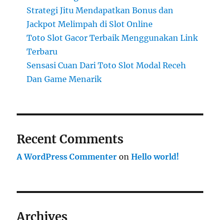
Strategi Jitu Mendapatkan Bonus dan
Jackpot Melimpah di Slot Online
Toto Slot Gacor Terbaik Menggunakan Link
Terbaru
Sensasi Cuan Dari Toto Slot Modal Receh
Dan Game Menarik
Recent Comments
A WordPress Commenter
on
Hello world!
Archives