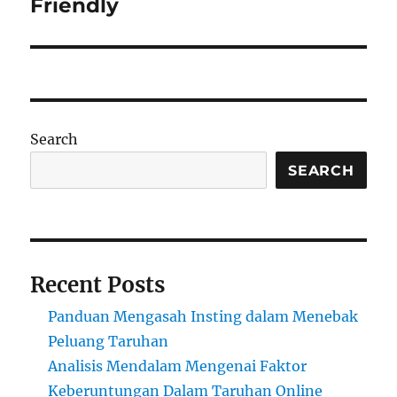
Friendly
Search
SEARCH
Recent Posts
Panduan Mengasah Insting dalam Menebak
Peluang Taruhan
Analisis Mendalam Mengenai Faktor
Keberuntungan Dalam Taruhan Online