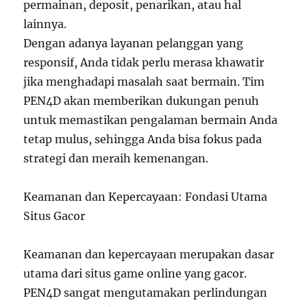
permainan, deposit, penarikan, atau hal
lainnya.
Dengan adanya layanan pelanggan yang
responsif, Anda tidak perlu merasa khawatir
jika menghadapi masalah saat bermain. Tim
PEN4D akan memberikan dukungan penuh
untuk memastikan pengalaman bermain Anda
tetap mulus, sehingga Anda bisa fokus pada
strategi dan meraih kemenangan.
Keamanan dan Kepercayaan: Fondasi Utama
Situs Gacor
Keamanan dan kepercayaan merupakan dasar
utama dari situs game online yang gacor.
PEN4D sangat mengutamakan perlindungan