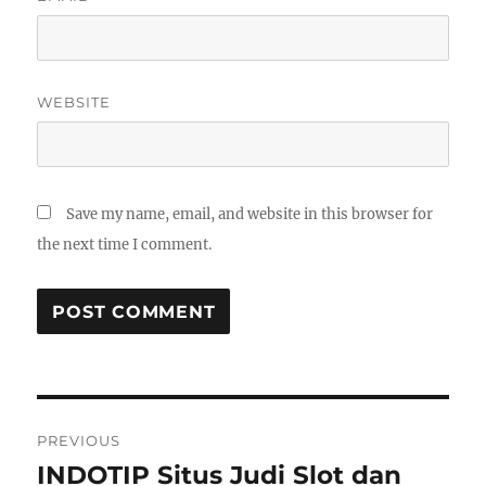
WEBSITE
Save my name, email, and website in this browser for
the next time I comment.
Post
PREVIOUS
navigation
INDOTIP Situs Judi Slot dan
Previous