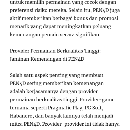
untuk memilih permainan yang cocok dengan
preferensi risiko mereka. Selain itu, PEN4D juga
aktif memberikan berbagai bonus dan promosi
menarik yang dapat meningkatkan peluang
kemenangan pemain secara signifikan.
Provider Permainan Berkualitas Tinggi:
Jaminan Kemenangan di PEN4D
Salah satu aspek penting yang membuat
PEN4D sering memberikan kemenangan
adalah kerjasamanya dengan provider
permainan berkualitas tinggi. Provider-game
ternama seperti Pragmatic Play, PG Soft,
Habanero, dan banyak lainnya telah menjadi
mitra PEN4D. Provider-provider ini tidak hanya