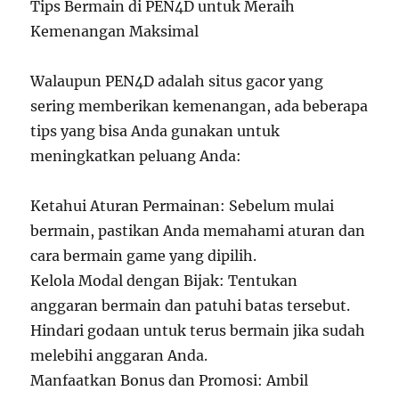
Tips Bermain di PEN4D untuk Meraih
Kemenangan Maksimal
Walaupun PEN4D adalah situs gacor yang
sering memberikan kemenangan, ada beberapa
tips yang bisa Anda gunakan untuk
meningkatkan peluang Anda:
Ketahui Aturan Permainan: Sebelum mulai
bermain, pastikan Anda memahami aturan dan
cara bermain game yang dipilih.
Kelola Modal dengan Bijak: Tentukan
anggaran bermain dan patuhi batas tersebut.
Hindari godaan untuk terus bermain jika sudah
melebihi anggaran Anda.
Manfaatkan Bonus dan Promosi: Ambil