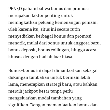
PEN4D paham bahwa bonus dan promosi
merupakan faktor penting untuk
meningkatkan peluang kemenangan pemain.
Oleh karena itu, situs ini secara rutin
menyediakan berbagai bonus dan promosi
menarik, mulai dari bonus untuk anggota baru,
bonus deposit, bonus rollingan, hingga acara
khusus dengan hadiah luar biasa.
Bonus-bonus ini dapat dimanfaatkan sebagai
dukungan tambahan untuk bermain lebih
lama, menerapkan strategi baru, atau bahkan
meraih jackpot besar tanpa perlu
mengeluarkan modal tambahan yang
signifikan. Dengan memanfaatkan bonus dan