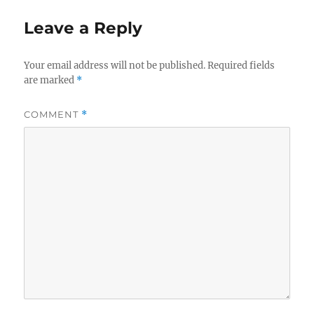
Leave a Reply
Your email address will not be published.
Required fields
are marked
*
COMMENT
*