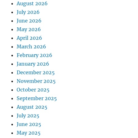
August 2026
July 2026
June 2026
May 2026
April 2026
March 2026
February 2026
January 2026
December 2025
November 2025
October 2025
September 2025
August 2025
July 2025
June 2025
May 2025