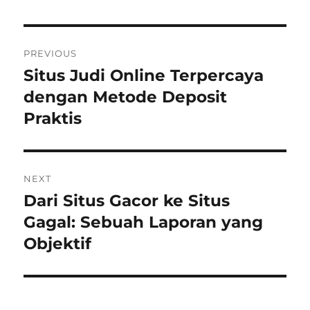
Post
PREVIOUS
navigation
Situs Judi Online Terpercaya
Previous
post:
dengan Metode Deposit
Praktis
NEXT
Dari Situs Gacor ke Situs
Next
post:
Gagal: Sebuah Laporan yang
Objektif