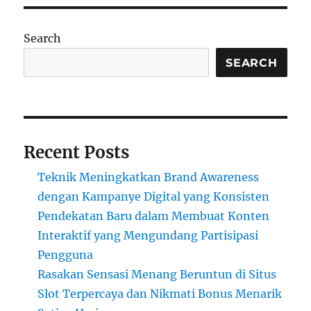
Search
SEARCH
Recent Posts
Teknik Meningkatkan Brand Awareness
dengan Kampanye Digital yang Konsisten
Pendekatan Baru dalam Membuat Konten
Interaktif yang Mengundang Partisipasi
Pengguna
Rasakan Sensasi Menang Beruntun di Situs
Slot Terpercaya dan Nikmati Bonus Menarik