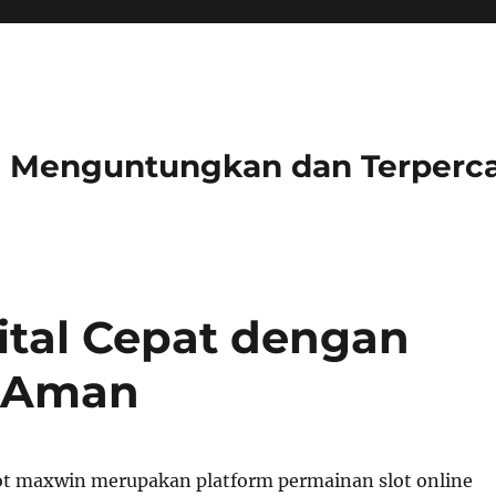
ng Menguntungkan dan Terperc
gital Cepat dengan
n Aman
lot maxwin merupakan platform permainan slot online