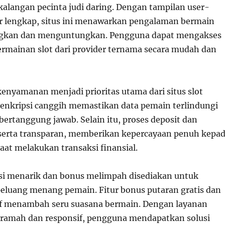
kalangan pecinta judi daring. Dengan tampilan user-
tur lengkap, situs ini menawarkan pengalaman bermain
gkan dan menguntungkan. Pengguna dapat mengakses
permainan slot dari provider ternama secara mudah dan
nyamanan menjadi prioritas utama dari situs slot
enkripsi canggih memastikan data pemain terlindungi
 bertanggung jawab. Selain itu, proses deposit dan
serta transparan, memberikan kepercayaan penuh kepa
aat melakukan transaksi finansial.
i menarik dan bonus melimpah disediakan untuk
luang menang pemain. Fitur bonus putaran gratis dan
if menambah seru suasana bermain. Dengan layanan
ramah dan responsif, pengguna mendapatkan solusi