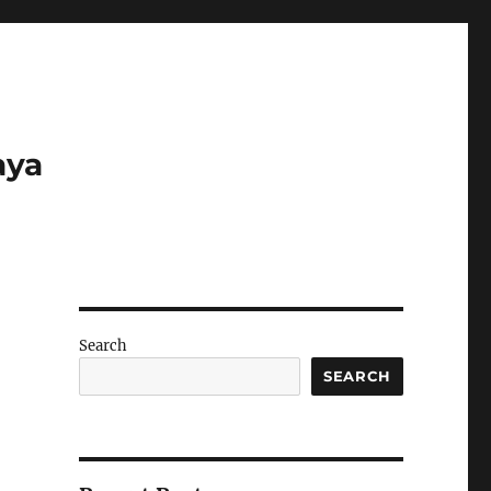
aya
Search
SEARCH