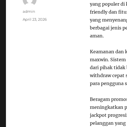
yang populer di 
Author
admin
friendly dan fi
Posted
April 23, 2026
yang menyenan
on
berbagai jenis 
aman.
Keamanan dan ke
maxwin. Sistem 
dari pihak tidak
withdraw cepat 
para pengguna s
Beragam promos
meningkatkan pe
jackpot progres
pelanggan yang 