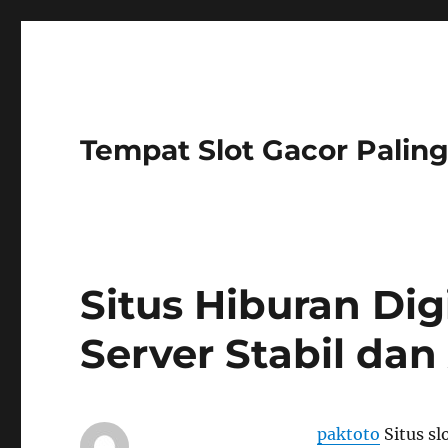
Tempat Slot Gacor Pali
Situs Hiburan Di
Server Stabil da
paktoto
Situs s