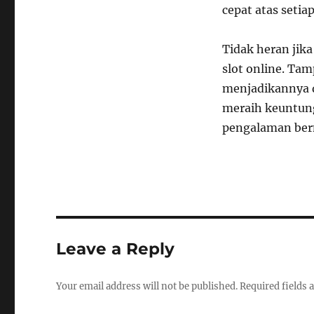
cepat atas setia
Tidak heran jik
slot online. Tam
menjadikannya d
meraih keuntung
pengalaman ber
Leave a Reply
Your email address will not be published.
Required fields