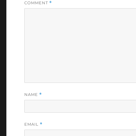
COMMENT
*
NAME
*
EMAIL
*