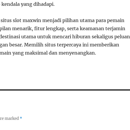
p kendala yang dihadapi.
a situs slot maxwin menjadi pilihan utama para pemain
pilan menarik, fitur lengkap, serta keamanan terjamin
estinasi utama untuk mencari hiburan sekaligus pelua
an besar. Memilih situs terpercaya ini memberikan
main yang maksimal dan menyenangkan.
 are marked
*