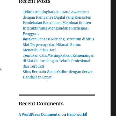
Recent Posts
Teknik Meningkatkan Brand Awareness
dengan Kampanye Digital yang Konsisten
Pendekatan Baru dalam Membuat Konten
Interaktif yang Mengundang Partisipasi
Pengguna
Rasakan Sensasi Menang Beruntun di Situs
Slot Terpercaya dan Nikmati Bonus
Menarik Setiap Hari
Temukan Cara Meningkatkan Kemenangan
di Slot Online dengan Teknik Profesional
dan Terbukti
da
Situs Bermain Game Online dengan Server
Handal dan Cepat
Recent Comments
A WordPress Commenter
on
Hello world!