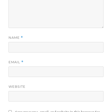
NAME
*
EMAIL
*
WEBSITE