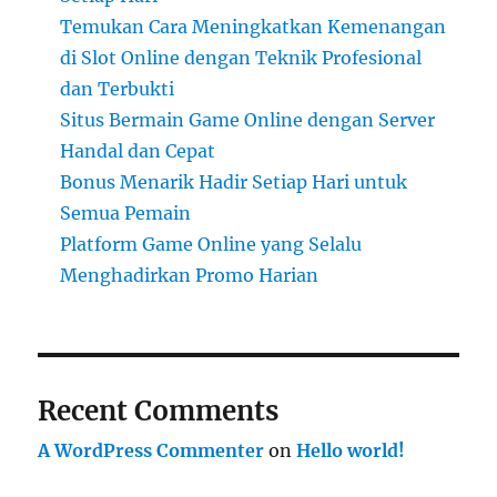
Temukan Cara Meningkatkan Kemenangan
di Slot Online dengan Teknik Profesional
dan Terbukti
Situs Bermain Game Online dengan Server
Handal dan Cepat
Bonus Menarik Hadir Setiap Hari untuk
Semua Pemain
Platform Game Online yang Selalu
Menghadirkan Promo Harian
Recent Comments
A WordPress Commenter
on
Hello world!