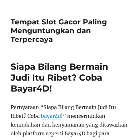
Tempat Slot Gacor Paling
Menguntungkan dan
Terpercaya
Siapa Bilang Bermain
Judi Itu Ribet? Coba
Bayar4D!
Pernyataan “Siapa Bilang Bermain Judi Itu
Ribet? Coba
bayar4d
!” mencerminkan
kemudahan dan kenyamanan yang ditawarkan
oleh platform seperti Bayar4D bagi para