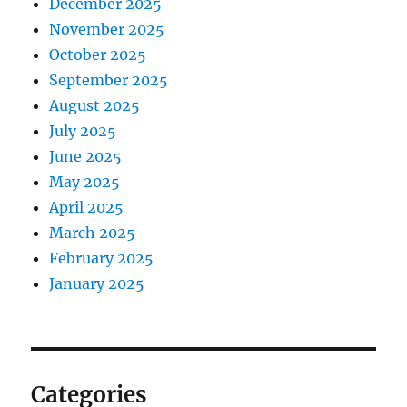
December 2025
November 2025
October 2025
September 2025
August 2025
July 2025
June 2025
May 2025
April 2025
March 2025
February 2025
January 2025
Categories