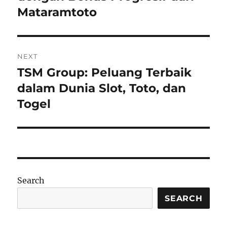
Mataramtoto
NEXT
TSM Group: Peluang Terbaik
Next
post:
dalam Dunia Slot, Toto, dan
Togel
Search
SEARCH