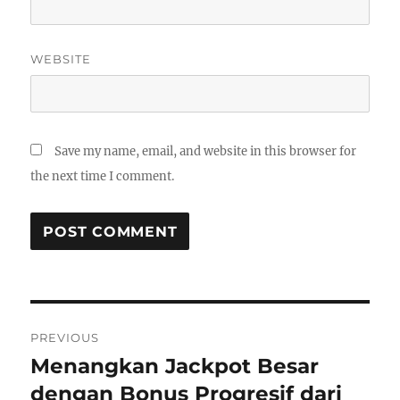
WEBSITE
Save my name, email, and website in this browser for
the next time I comment.
Post
PREVIOUS
navigation
Menangkan Jackpot Besar
Previous
post:
dengan Bonus Progresif dari