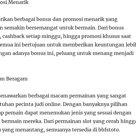
osi Menarik
rikan berbagai bonus dan promosi menarik yang
 semakin bersemangat untuk bermain. Dari bonus
, cashback setiap minggu, hingga promosi khusus saat
 semua ini bertujuan untuk memberikan keuntungan lebi
ngan adanya bonus ini, peluang untuk menang menjadi
nan Beragam
 menawarkan berbagai macam permainan yang sangat
han pecinta judi online. Dengan banyaknya pilihan
ap pemain dapat menemukan jenis yang sesuai dengan
ya bermain mereka. Dari permainan slot yang cerah hingg
 yang menantang, semuanya tersedia di bbfstoto.