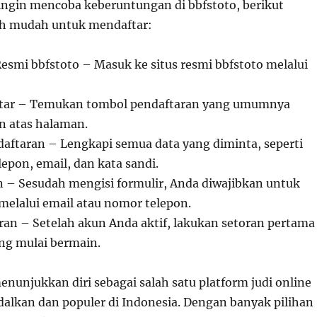
ingin mencoba keberuntungan di bbfstoto, berikut
h mudah untuk mendaftar:
Resmi bbfstoto – Masuk ke situs resmi bbfstoto melalui
ftar – Temukan tombol pendaftaran yang umumnya
an atas halaman.
ndaftaran – Lengkapi semua data yang diminta, seperti
epon, email, dan kata sandi.
 – Sesudah mengisi formulir, Anda diwajibkan untuk
elalui email atau nomor telepon.
an – Setelah akun Anda aktif, lakukan setoran pertama
ung mulai bermain.
enunjukkan diri sebagai salah satu platform judi online
dalkan dan populer di Indonesia. Dengan banyak pilihan