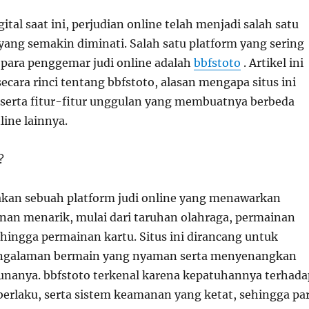
tal saat ini, perjudian online telah menjadi salah satu
yang semakin diminati. Salah satu platform yang sering
 para penggemar judi online adalah
bbfstoto
. Artikel ini
cara rinci tentang bbfstoto, alasan mengapa situs ini
 serta fitur-fitur unggulan yang membuatnya berbeda
nline lainnya.
?
kan sebuah platform judi online yang menawarkan
an menarik, mulai dari taruhan olahraga, permainan
o, hingga permainan kartu. Situs ini dirancang untuk
galaman bermain yang nyaman serta menyenangkan
unanya. bbfstoto terkenal karena kepatuhannya terhada
berlaku, serta sistem keamanan yang ketat, sehingga pa