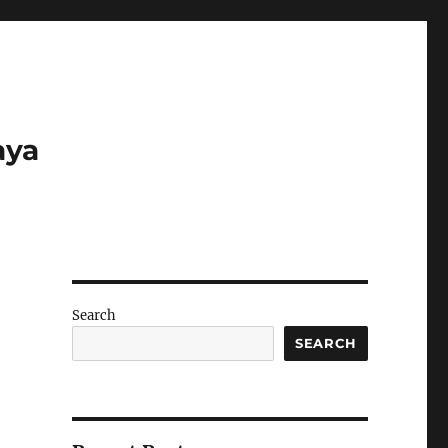
aya
Search
SEARCH