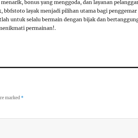
 menarik, bonus yang menggoda, dan layanan pelangga
k, bbfstoto layak menjadi pilihan utama bagi penggemar
gatlah untuk selalu bermain dengan bijak dan bertanggun
menikmati permainan!.
 are marked
*