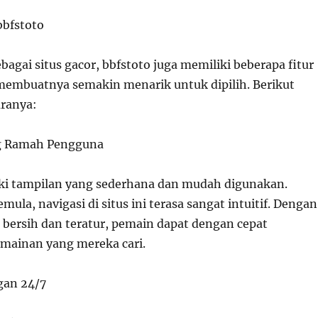
bbfstoto
ebagai situs gacor, bbfstoto juga memiliki beberapa fitur
embuatnya semakin menarik untuk dipilih. Berikut
aranya:
g Ramah Pengguna
ki tampilan yang sederhana dan mudah digunakan.
ula, navigasi di situs ini terasa sangat intuitif. Dengan
bersih dan teratur, pemain dapat dengan cepat
ainan yang mereka cari.
gan 24/7