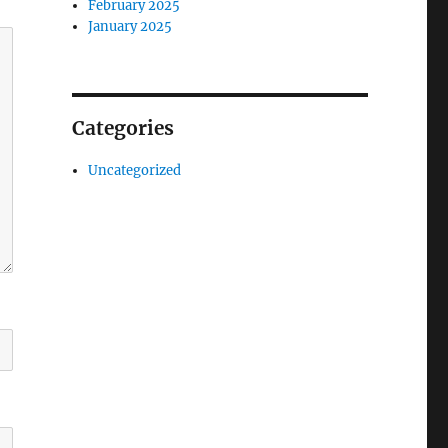
February 2025
January 2025
Categories
Uncategorized