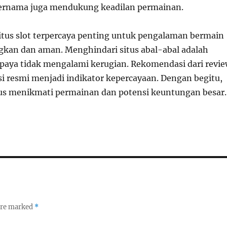
ternama juga mendukung keadilan permainan.
us slot terpercaya penting untuk pengalaman bermain
kan dan aman. Menghindari situs abal-abal adalah
upaya tidak mengalami kerugian. Rekomendasi dari revi
nsi resmi menjadi indikator kepercayaan. Dengan begitu,
us menikmati permainan dan potensi keuntungan besar.
 are marked
*