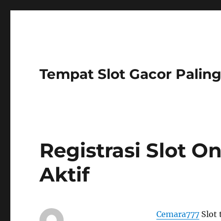
Tempat Slot Gacor Pali
Registrasi Slot O
Aktif
Cemara777
Slot 