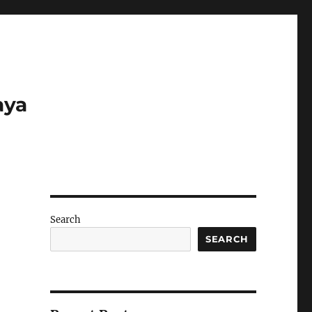
aya
Search
SEARCH