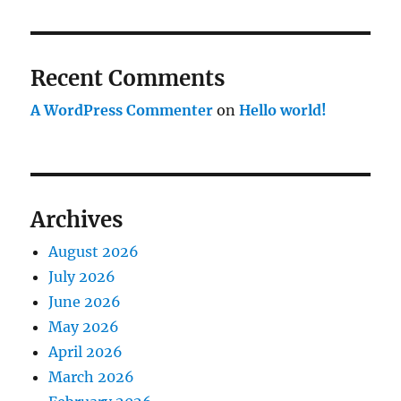
Recent Comments
A WordPress Commenter
on
Hello world!
Archives
August 2026
July 2026
June 2026
May 2026
April 2026
March 2026