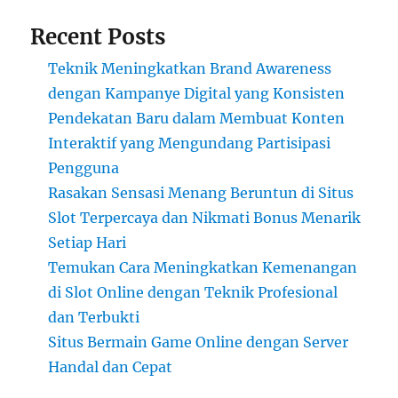
Recent Posts
Teknik Meningkatkan Brand Awareness
dengan Kampanye Digital yang Konsisten
Pendekatan Baru dalam Membuat Konten
Interaktif yang Mengundang Partisipasi
Pengguna
Rasakan Sensasi Menang Beruntun di Situs
Slot Terpercaya dan Nikmati Bonus Menarik
Setiap Hari
Temukan Cara Meningkatkan Kemenangan
di Slot Online dengan Teknik Profesional
dan Terbukti
Situs Bermain Game Online dengan Server
Handal dan Cepat