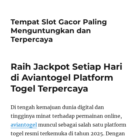
Tempat Slot Gacor Paling
Menguntungkan dan
Terpercaya
Raih Jackpot Setiap Hari
di Aviantogel Platform
Togel Terpercaya
Di tengah kemajuan dunia digital dan
tingginya minat terhadap permainan online,
aviantogel
muncul sebagai salah satu platform
togel resmi terkemuka di tahun 2025. Dengan