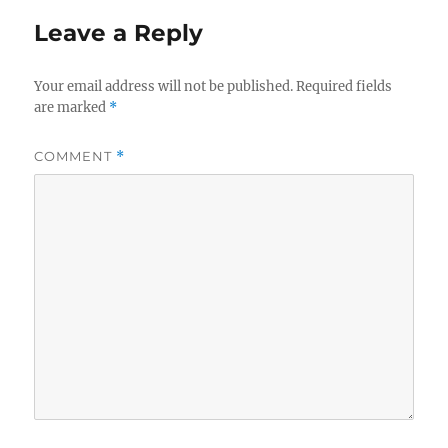
Leave a Reply
Your email address will not be published.
Required fields
are marked
*
COMMENT
*