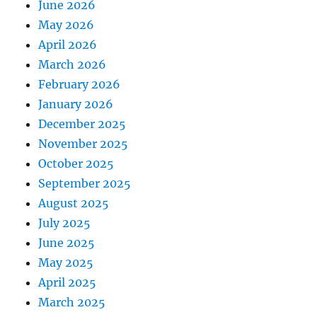
June 2026
May 2026
April 2026
March 2026
February 2026
January 2026
December 2025
November 2025
October 2025
September 2025
August 2025
July 2025
June 2025
May 2025
April 2025
March 2025