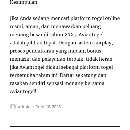
Kesimpulan
Jika Anda sedang mencari platform togel online
resmi, aman, dan menawarkan peluang
menang besar di tahun 2025, Aviantogel
adalah pilihan tepat. Dengan sistem fairplay,
proses pendaftaran yang mudah, bonus
menarik, dan pelayanan terbaik, tidak heran
jika Aviantogel diakui sebagai platform togel
terkemuka tahun ini. Daftar sekarang dan
rasakan sendiri sensasi menang bersama
Aviantogel!
Author
Posted
admin
June 16, 2025
on