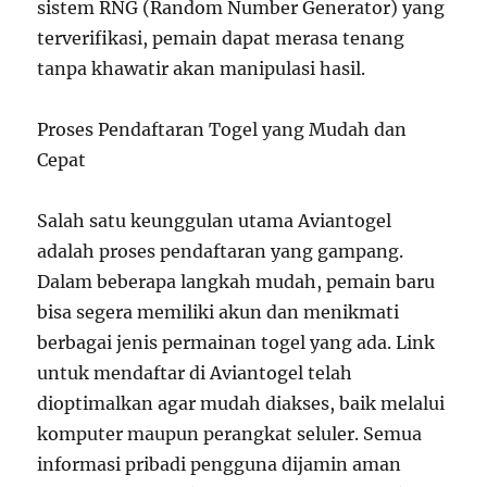
sistem RNG (Random Number Generator) yang
terverifikasi, pemain dapat merasa tenang
tanpa khawatir akan manipulasi hasil.
Proses Pendaftaran Togel yang Mudah dan
Cepat
Salah satu keunggulan utama Aviantogel
adalah proses pendaftaran yang gampang.
Dalam beberapa langkah mudah, pemain baru
bisa segera memiliki akun dan menikmati
berbagai jenis permainan togel yang ada. Link
untuk mendaftar di Aviantogel telah
dioptimalkan agar mudah diakses, baik melalui
komputer maupun perangkat seluler. Semua
informasi pribadi pengguna dijamin aman