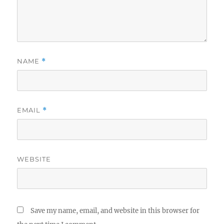
NAME
*
EMAIL
*
WEBSITE
Save my name, email, and website in this browser for