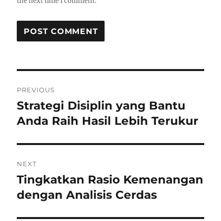
the next time I comment.
Post
PREVIOUS
navigation
Strategi Disiplin yang Bantu
Previous
post:
Anda Raih Hasil Lebih Terukur
NEXT
Tingkatkan Rasio Kemenangan
Next
post:
dengan Analisis Cerdas