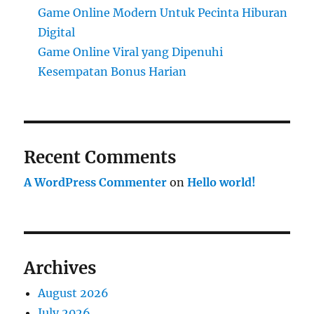
Game Online Modern Untuk Pecinta Hiburan
Digital
Game Online Viral yang Dipenuhi
Kesempatan Bonus Harian
Recent Comments
A WordPress Commenter
on
Hello world!
Archives
August 2026
July 2026