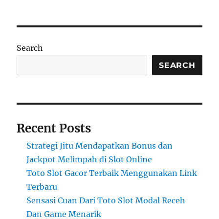
Search
SEARCH
Recent Posts
Strategi Jitu Mendapatkan Bonus dan
Jackpot Melimpah di Slot Online
Toto Slot Gacor Terbaik Menggunakan Link
Terbaru
Sensasi Cuan Dari Toto Slot Modal Receh
Dan Game Menarik