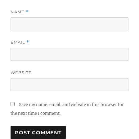
NAME
*
EMAIL
*
WEBSITE
Save my name, email, and website in this browser for
the next time I comment.