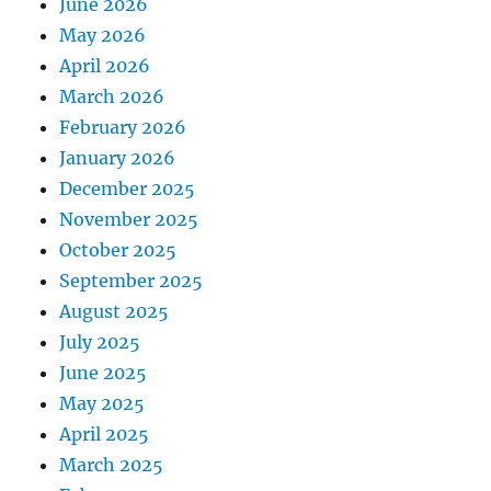
June 2026
May 2026
April 2026
March 2026
February 2026
January 2026
December 2025
November 2025
October 2025
September 2025
August 2025
July 2025
June 2025
May 2025
April 2025
March 2025