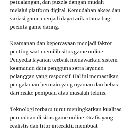
petualangan, dan puzzle dengan mudah
melalui platform digital. Kemudahan akses dan
variasi game menjadi daya tarik utama bagi
pecinta game daring.
Keamanan dan kepercayaan menjadi faktor
penting saat memilih situs game online.
Penyedia layanan terbaik menawarkan sistem
keamanan data pengguna serta layanan
pelanggan yang responsif. Hal ini memastikan
pengalaman bermain yang nyaman dan bebas
dari risiko penipuan atau masalah teknis.
Teknologi terbaru turut meningkatkan kualitas
permainan di situs game online. Grafis yang
realistis dan fitur interaktif membuat