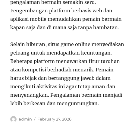
pengalaman bermain semakin seru.
Pengembangan platform berbasis web dan
aplikasi mobile memudahkan pemain bermain
kapan saja dan di mana saja tanpa hambatan.
Selain hiburan, situs game online menyediakan
peluang untuk mendapatkan keuntungan.
Beberapa platform menawarkan fitur taruhan
atau kompetisi berhadiah menarik. Pemain
harus bijak dan bertanggung jawab dalam
mengikuti aktivitas ini agar tetap aman dan
menyenangkan. Pengalaman bermain menjadi
lebih berkesan dan menguntungkan.
Author
Posted
admin
February 27, 2026
on