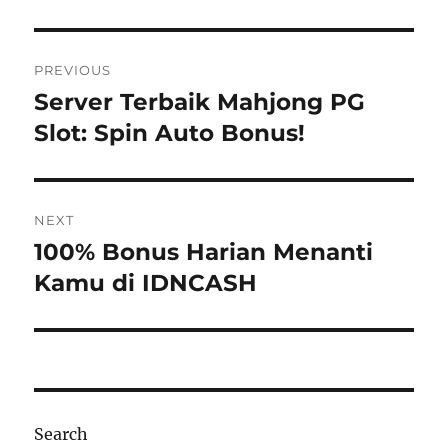
Post
PREVIOUS
navigation
Server Terbaik Mahjong PG
Previous
post:
Slot: Spin Auto Bonus!
NEXT
100% Bonus Harian Menanti
Next
post:
Kamu di IDNCASH
Search