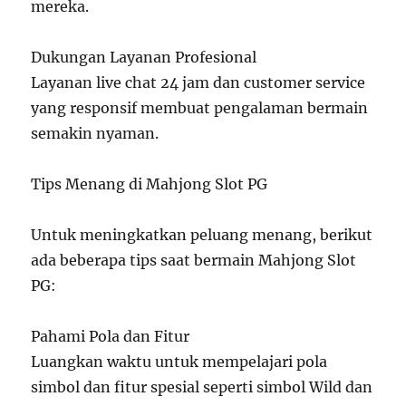
mereka.
Dukungan Layanan Profesional
Layanan live chat 24 jam dan customer service
yang responsif membuat pengalaman bermain
semakin nyaman.
Tips Menang di Mahjong Slot PG
Untuk meningkatkan peluang menang, berikut
ada beberapa tips saat bermain Mahjong Slot
PG:
Pahami Pola dan Fitur
Luangkan waktu untuk mempelajari pola
simbol dan fitur spesial seperti simbol Wild dan