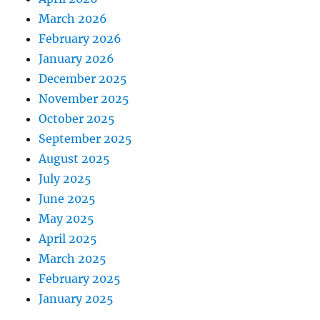
March 2026
February 2026
January 2026
December 2025
November 2025
October 2025
September 2025
August 2025
July 2025
June 2025
May 2025
April 2025
March 2025
February 2025
January 2025