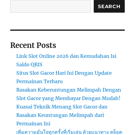
SEARCH
Recent Posts
Link Slot Online 2026 dan Kemudahan Isi
Saldo QRIS
Situs Slot Gacor Hari Ini Dengan Update
Permainan Terbaru
Rasakan Keberuntungan Melimpah Dengan
Slot Gacor yang Membayar Dengan Mudah!
Kuasai Teknik Menang Slot Gacor dan
Rasakan Keuntungan Melimpah dari
Permainan Ini
เพิ่มความมั่นใจทุกครั้งที่เริ่มเล่น ด้วยแนวทาง สล็อต