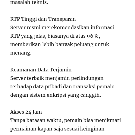
masalah teknis.
RTP Tinggi dan Transparan
Server resmi merekomendasikan informasi
RTP yang jelas, biasanya di atas 96%,
memberikan lebih banyak peluang untuk
menang.
Keamanan Data Terjamin
Server terbaik menjamin perlindungan
terhadap data pribadi dan transaksi pemain
dengan sistem enkripsi yang canggih.
Akses 24 Jam
Tanpa batasan waktu, pemain bisa menikmati
permainan kapan saja sesuai keinginan