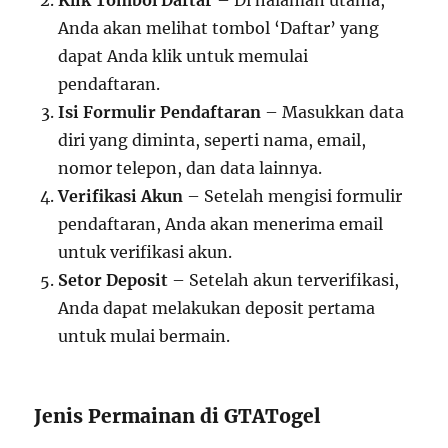
Klik Tombol Daftar
– Di halaman utama,
Anda akan melihat tombol ‘Daftar’ yang
dapat Anda klik untuk memulai
pendaftaran.
Isi Formulir Pendaftaran
– Masukkan data
diri yang diminta, seperti nama, email,
nomor telepon, dan data lainnya.
Verifikasi Akun
– Setelah mengisi formulir
pendaftaran, Anda akan menerima email
untuk verifikasi akun.
Setor Deposit
– Setelah akun terverifikasi,
Anda dapat melakukan deposit pertama
untuk mulai bermain.
Jenis Permainan di GTATogel