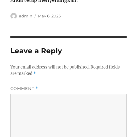
Anda tetap menyenangkan.
Author
Posted
admin
May 6, 2025
on
Leave a Reply
Your email address will not be published.
Required fields
are marked
*
COMMENT
*