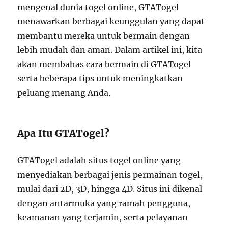
mengenal dunia togel online, GTATogel
menawarkan berbagai keunggulan yang dapat
membantu mereka untuk bermain dengan
lebih mudah dan aman. Dalam artikel ini, kita
akan membahas cara bermain di GTATogel
serta beberapa tips untuk meningkatkan
peluang menang Anda.
Apa Itu GTATogel?
GTATogel adalah situs togel online yang
menyediakan berbagai jenis permainan togel,
mulai dari 2D, 3D, hingga 4D. Situs ini dikenal
dengan antarmuka yang ramah pengguna,
keamanan yang terjamin, serta pelayanan