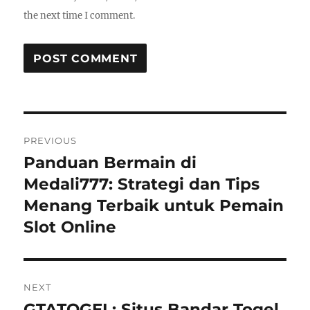
the next time I comment.
Post
PREVIOUS
navigation
Panduan Bermain di
Previous
post:
Medali777: Strategi dan Tips
Menang Terbaik untuk Pemain
Slot Online
NEXT
GTATOGEL: Situs Bandar Togel
Next