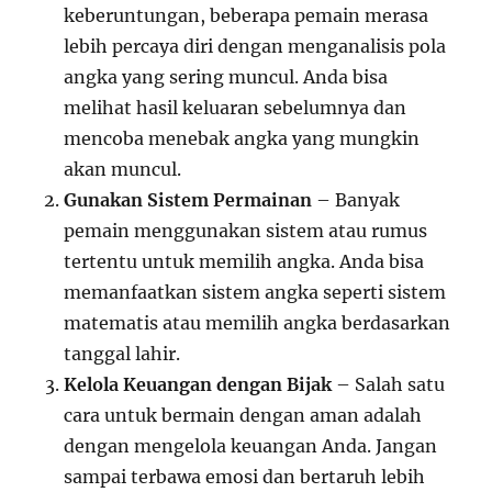
keberuntungan, beberapa pemain merasa
lebih percaya diri dengan menganalisis pola
angka yang sering muncul. Anda bisa
melihat hasil keluaran sebelumnya dan
mencoba menebak angka yang mungkin
akan muncul.
Gunakan Sistem Permainan
– Banyak
pemain menggunakan sistem atau rumus
tertentu untuk memilih angka. Anda bisa
memanfaatkan sistem angka seperti sistem
matematis atau memilih angka berdasarkan
tanggal lahir.
Kelola Keuangan dengan Bijak
– Salah satu
cara untuk bermain dengan aman adalah
dengan mengelola keuangan Anda. Jangan
sampai terbawa emosi dan bertaruh lebih