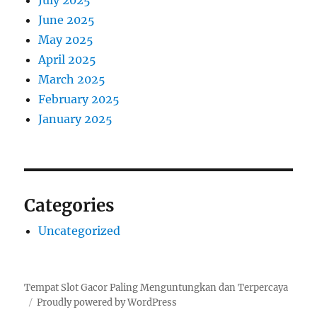
July 2025
June 2025
May 2025
April 2025
March 2025
February 2025
January 2025
Categories
Uncategorized
Tempat Slot Gacor Paling Menguntungkan dan Terpercaya
Proudly powered by WordPress