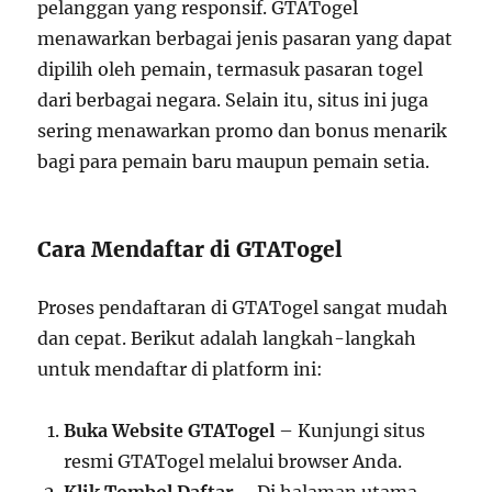
pelanggan yang responsif. GTATogel
menawarkan berbagai jenis pasaran yang dapat
dipilih oleh pemain, termasuk pasaran togel
dari berbagai negara. Selain itu, situs ini juga
sering menawarkan promo dan bonus menarik
bagi para pemain baru maupun pemain setia.
Cara Mendaftar di GTATogel
Proses pendaftaran di GTATogel sangat mudah
dan cepat. Berikut adalah langkah-langkah
untuk mendaftar di platform ini:
Buka Website GTATogel
– Kunjungi situs
resmi GTATogel melalui browser Anda.