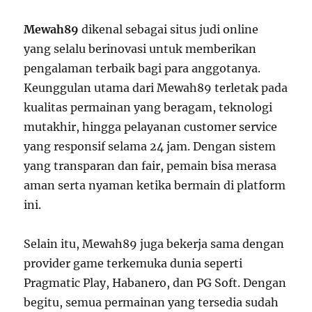
Mewah89
dikenal sebagai situs judi online
yang selalu berinovasi untuk memberikan
pengalaman terbaik bagi para anggotanya.
Keunggulan utama dari Mewah89 terletak pada
kualitas permainan yang beragam, teknologi
mutakhir, hingga pelayanan customer service
yang responsif selama 24 jam. Dengan sistem
yang transparan dan fair, pemain bisa merasa
aman serta nyaman ketika bermain di platform
ini.
Selain itu, Mewah89 juga bekerja sama dengan
provider game terkemuka dunia seperti
Pragmatic Play, Habanero, dan PG Soft. Dengan
begitu, semua permainan yang tersedia sudah