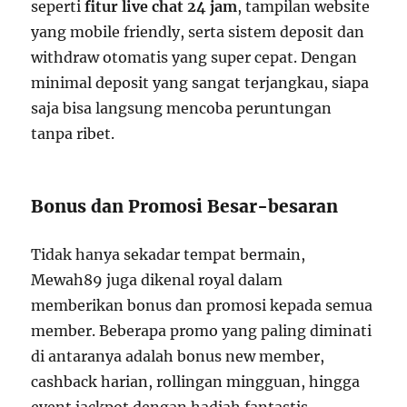
seperti
fitur live chat 24 jam
, tampilan website
yang mobile friendly, serta sistem deposit dan
withdraw otomatis yang super cepat. Dengan
minimal deposit yang sangat terjangkau, siapa
saja bisa langsung mencoba peruntungan
tanpa ribet.
Bonus dan Promosi Besar-besaran
Tidak hanya sekadar tempat bermain,
Mewah89 juga dikenal royal dalam
memberikan bonus dan promosi kepada semua
member. Beberapa promo yang paling diminati
di antaranya adalah bonus new member,
cashback harian, rollingan mingguan, hingga