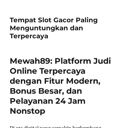
Tempat Slot Gacor Paling
Menguntungkan dan
Terpercaya
Mewah89: Platform Judi
Online Terpercaya
dengan Fitur Modern,
Bonus Besar, dan
Pelayanan 24 Jam
Nonstop