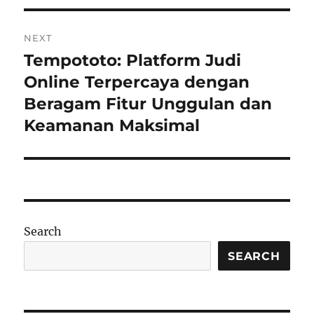
NEXT
Tempototo: Platform Judi
Next
post:
Online Terpercaya dengan
Beragam Fitur Unggulan dan
Keamanan Maksimal
Search
SEARCH