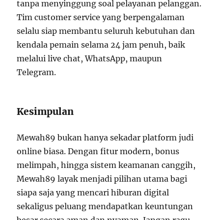
tanpa menyinggung soal pelayanan pelanggan.
Tim customer service yang berpengalaman
selalu siap membantu seluruh kebutuhan dan
kendala pemain selama 24 jam penuh, baik
melalui live chat, WhatsApp, maupun
Telegram.
Kesimpulan
Mewah89 bukan hanya sekadar platform judi
online biasa. Dengan fitur modern, bonus
melimpah, hingga sistem keamanan canggih,
Mewah89 layak menjadi pilihan utama bagi
siapa saja yang mencari hiburan digital
sekaligus peluang mendapatkan keuntungan