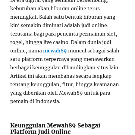
Di era digital yang semakin berkembang,
kebutuhan akan hiburan online terus
meningkat. Salah satu bentuk hiburan yang
kini semakin diminati adalah judi online,
terutama bagi para pencinta permainan slot,
togel, hingga live casino. Dalam dunia judi
online, nama
mewah89
muncul sebagai salah
satu platform terpercaya yang menawarkan
berbagai keunggulan dibandingkan situs lain.
Artikel ini akan membahas secara lengkap
tentang keunggulan, fitur, hingga keamanan
yang diberikan oleh Mewah89 untuk para
pemain di Indonesia.
Keunggulan Mewah89 Sebagai
Platform Judi Online