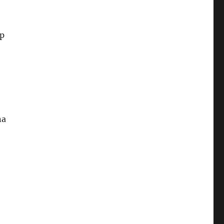
ap
na