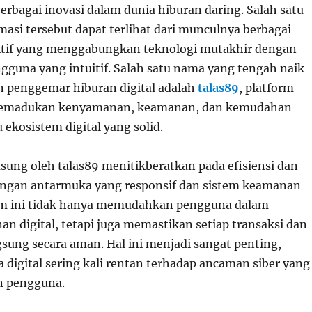
rbagai inovasi dalam dunia hiburan daring. Salah satu
masi tersebut dapat terlihat dari munculnya berbagai
ktif yang menggabungkan teknologi mutakhir dengan
guna yang intuitif. Salah satu nama yang tengah naik
n penggemar hiburan digital adalah
talas89
, platform
memadukan kenyamanan, keamanan, dan kemudahan
 ekosistem digital yang solid.
sung oleh talas89 menitikberatkan pada efisiensi dan
engan antarmuka yang responsif dan sistem keamanan
orm ini tidak hanya memudahkan pengguna dalam
n digital, tetapi juga memastikan setiap transaksi dan
gsung secara aman. Hal ini menjadi sangat penting,
 digital sering kali rentan terhadap ancaman siber yang
n pengguna.