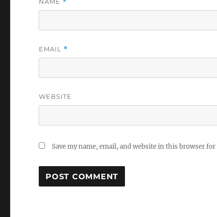
NAME
*
EMAIL
*
WEBSITE
Save my name, email, and website in this browser for