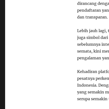
dirancang deng
pendaftaran yan
dan transparan.
Lebih jauh lagi,
juga simbol dar
sebelumnya inte
semata, kini me
pengalaman yang
Kehadiran platfo
pesatnya perkem
Indonesia. Deng
yang semakin m
serupa semakin 