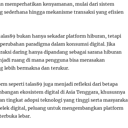
an memperhatikan kenyamanan, mulai dari sistem
g sederhana hingga mekanisme transaksi yang efisien
 talas89 bukan hanya sekadar platform hiburan, tetapi
i perubahan paradigma dalam konsumsi digital. Jika
raksi daring hanya dipandang sebagai sarana hiburan
njadi ruang di mana pengguna bisa merasakan
 lebih bermakna dan terukur.
rm seperti talas89 juga menjadi refleksi dari betapa
bangan ekosistem digital di Asia Tenggara, khususnya
an tingkat adopsi teknologi yang tinggi serta masyaraka
elek digital, peluang untuk mengembangkan platform
terbuka lebar.