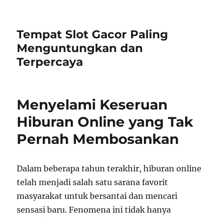
Tempat Slot Gacor Paling
Menguntungkan dan
Terpercaya
Menyelami Keseruan
Hiburan Online yang Tak
Pernah Membosankan
Dalam beberapa tahun terakhir, hiburan online
telah menjadi salah satu sarana favorit
masyarakat untuk bersantai dan mencari
sensasi baru. Fenomena ini tidak hanya