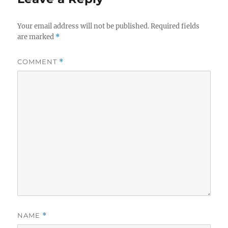
Your email address will not be published.
Required fields
are marked
*
COMMENT
*
NAME
*