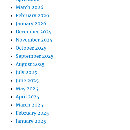
March 2026
February 2026
January 2026
December 2025
November 2025
October 2025
September 2025
August 2025
July 2025
June 2025
May 2025
April 2025
March 2025
February 2025
January 2025