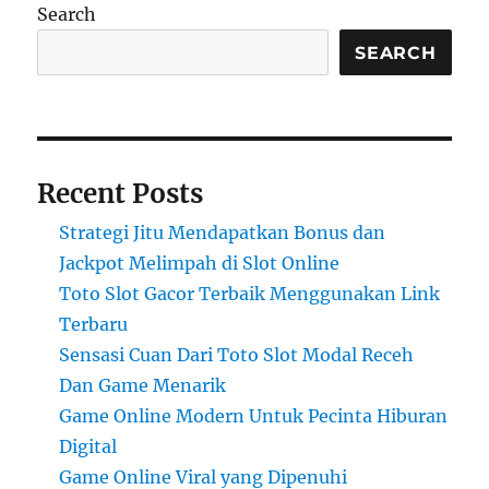
Search
SEARCH
Recent Posts
Strategi Jitu Mendapatkan Bonus dan
Jackpot Melimpah di Slot Online
Toto Slot Gacor Terbaik Menggunakan Link
Terbaru
Sensasi Cuan Dari Toto Slot Modal Receh
Dan Game Menarik
Game Online Modern Untuk Pecinta Hiburan
Digital
Game Online Viral yang Dipenuhi