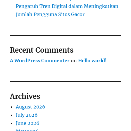
Pengaruh Tren Digital dalam Meningkatkan
Jumlah Pengguna Situs Gacor
Recent Comments
A WordPress Commenter
on
Hello world!
Archives
August 2026
July 2026
June 2026