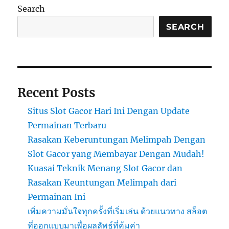
Search
SEARCH
Recent Posts
Situs Slot Gacor Hari Ini Dengan Update
Permainan Terbaru
Rasakan Keberuntungan Melimpah Dengan
Slot Gacor yang Membayar Dengan Mudah!
Kuasai Teknik Menang Slot Gacor dan
Rasakan Keuntungan Melimpah dari
Permainan Ini
เพิ่มความมั่นใจทุกครั้งที่เริ่มเล่น ด้วยแนวทาง สล็อต
ที่ออกแบบมาเพื่อผลลัพธ์ที่คุ้มค่า