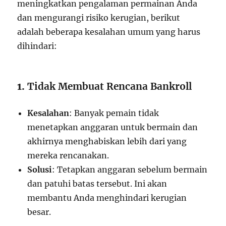
meningkatkan pengalaman permainan Anda
dan mengurangi risiko kerugian, berikut
adalah beberapa kesalahan umum yang harus
dihindari:
1.
Tidak Membuat Rencana Bankroll
Kesalahan
: Banyak pemain tidak
menetapkan anggaran untuk bermain dan
akhirnya menghabiskan lebih dari yang
mereka rencanakan.
Solusi
: Tetapkan anggaran sebelum bermain
dan patuhi batas tersebut. Ini akan
membantu Anda menghindari kerugian
besar.