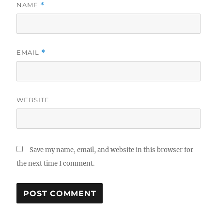
NAME
*
EMAIL
*
WEBSITE
Save my name, email, and website in this browser for
the next time I comment.