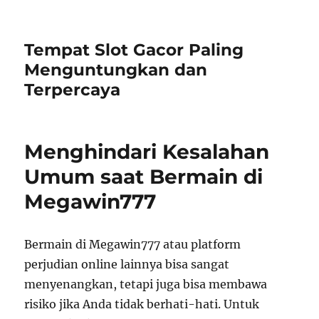
Tempat Slot Gacor Paling
Menguntungkan dan
Terpercaya
Menghindari Kesalahan
Umum saat Bermain di
Megawin777
Bermain di Megawin777 atau platform
perjudian online lainnya bisa sangat
menyenangkan, tetapi juga bisa membawa
risiko jika Anda tidak berhati-hati. Untuk