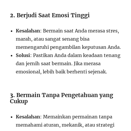
2.
Berjudi Saat Emosi Tinggi
Kesalahan
: Bermain saat Anda merasa stres,
marah, atau sangat senang bisa
memengaruhi pengambilan keputusan Anda.
Solusi
: Pastikan Anda dalam keadaan tenang
dan jernih saat bermain. Jika merasa
emosional, lebih baik berhenti sejenak.
3.
Bermain Tanpa Pengetahuan yang
Cukup
Kesalahan
: Memainkan permainan tanpa
memahami aturan, mekanik, atau strategi