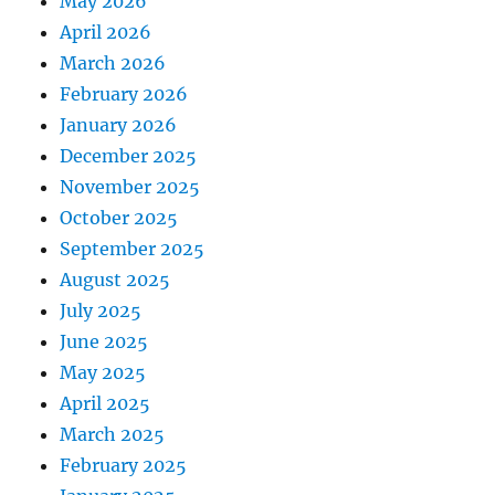
May 2026
April 2026
March 2026
February 2026
January 2026
December 2025
November 2025
October 2025
September 2025
August 2025
July 2025
June 2025
May 2025
April 2025
March 2025
February 2025