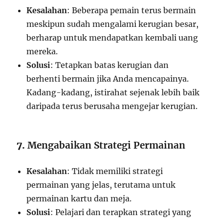
Kesalahan
: Beberapa pemain terus bermain
meskipun sudah mengalami kerugian besar,
berharap untuk mendapatkan kembali uang
mereka.
Solusi
: Tetapkan batas kerugian dan
berhenti bermain jika Anda mencapainya.
Kadang-kadang, istirahat sejenak lebih baik
daripada terus berusaha mengejar kerugian.
7.
Mengabaikan Strategi Permainan
Kesalahan
: Tidak memiliki strategi
permainan yang jelas, terutama untuk
permainan kartu dan meja.
Solusi
: Pelajari dan terapkan strategi yang