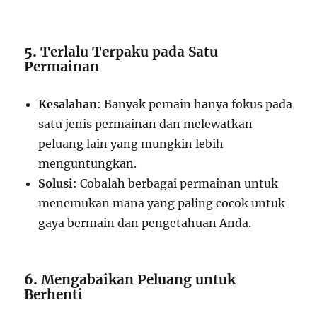
5.
Terlalu Terpaku pada Satu
Permainan
Kesalahan
: Banyak pemain hanya fokus pada
satu jenis permainan dan melewatkan
peluang lain yang mungkin lebih
menguntungkan.
Solusi
: Cobalah berbagai permainan untuk
menemukan mana yang paling cocok untuk
gaya bermain dan pengetahuan Anda.
6.
Mengabaikan Peluang untuk
Berhenti