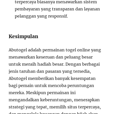
terpercaya biasanya menawarkan sistem
pembayaran yang transparan dan layanan
pelanggan yang responsif.
Kesimpulan
Abutogel adalah permainan togel online yang
menawarkan keseruan dan peluang besar
untuk meraih hadiah besar. Dengan berbagai
jenis taruhan dan pasaran yang tersedia,
Abutogel memberikan banyak kesempatan
bagi pemain untuk mencoba peruntungan
mereka. Meskipun permainan ini
mengandalkan keberuntungan, menerapkan
strategi yang tepat, memilih situs terpercaya,