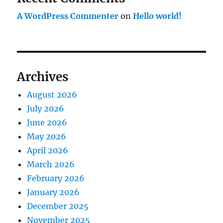
A WordPress Commenter
on
Hello world!
Archives
August 2026
July 2026
June 2026
May 2026
April 2026
March 2026
February 2026
January 2026
December 2025
November 2025