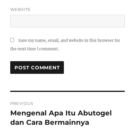
WEBSITE
Save my name, email, and website in this browser for
the next time I comment.
Post
PREVIOUS
navigation
Mengenal Apa Itu Abutogel
Previous
post:
dan Cara Bermainnya