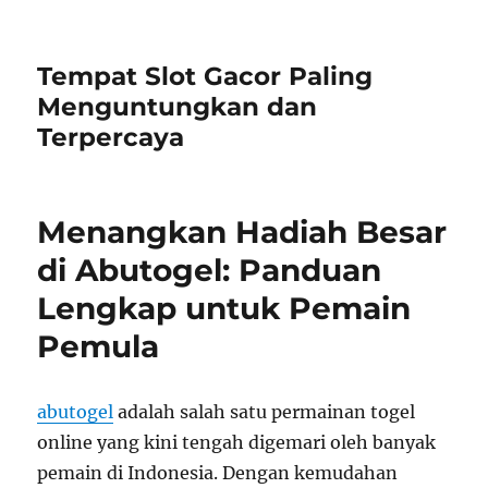
Tempat Slot Gacor Paling
Menguntungkan dan
Terpercaya
Menangkan Hadiah Besar
di Abutogel: Panduan
Lengkap untuk Pemain
Pemula
abutogel
adalah salah satu permainan togel
online yang kini tengah digemari oleh banyak
pemain di Indonesia. Dengan kemudahan