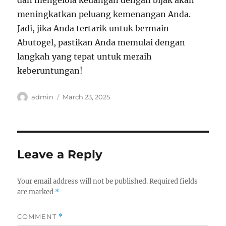
dan mengelola keuangan dengan bijak akan
meningkatkan peluang kemenangan Anda.
Jadi, jika Anda tertarik untuk bermain
Abutogel, pastikan Anda memulai dengan
langkah yang tepat untuk meraih
keberuntungan!
Author
Posted
admin
March 23, 2025
on
Leave a Reply
Your email address will not be published.
Required fields
are marked
*
COMMENT
*