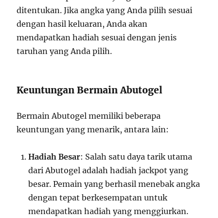
ditentukan. Jika angka yang Anda pilih sesuai
dengan hasil keluaran, Anda akan
mendapatkan hadiah sesuai dengan jenis
taruhan yang Anda pilih.
Keuntungan Bermain Abutogel
Bermain Abutogel memiliki beberapa
keuntungan yang menarik, antara lain:
Hadiah Besar
: Salah satu daya tarik utama
dari Abutogel adalah hadiah jackpot yang
besar. Pemain yang berhasil menebak angka
dengan tepat berkesempatan untuk
mendapatkan hadiah yang menggiurkan.