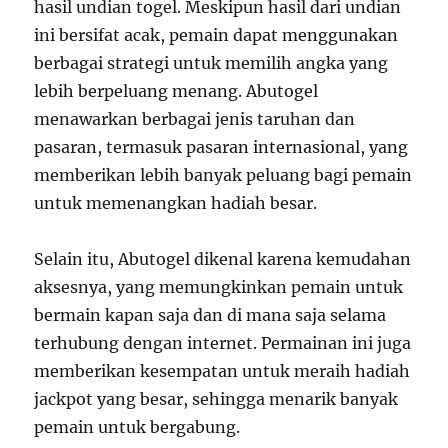
hasil undian togel. Meskipun hasil dari undian
ini bersifat acak, pemain dapat menggunakan
berbagai strategi untuk memilih angka yang
lebih berpeluang menang. Abutogel
menawarkan berbagai jenis taruhan dan
pasaran, termasuk pasaran internasional, yang
memberikan lebih banyak peluang bagi pemain
untuk memenangkan hadiah besar.
Selain itu, Abutogel dikenal karena kemudahan
aksesnya, yang memungkinkan pemain untuk
bermain kapan saja dan di mana saja selama
terhubung dengan internet. Permainan ini juga
memberikan kesempatan untuk meraih hadiah
jackpot yang besar, sehingga menarik banyak
pemain untuk bergabung.