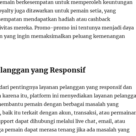
p pemain berkesempatan untuk memperoleh keuntungan
oyalty juga ditawarkan untuk pemain setia, yang
empatan mendapatkan hadiah atau cashback
ivitas mereka. Promo-promo ini tentunya menjadi daya
ain yang ingin memaksimalkan peluang kemenangan
langgan yang Responsif
ri pentingnya layanan pelanggan yang responsif dan
eh karena itu, platform ini menyediakan layanan pelangg
 membantu pemain dengan berbagai masalah yang
baik itu terkait dengan akun, transaksi, atau permainan
port dapat dihubungi melalui live chat, email, atau
ga pemain dapat merasa tenang jika ada masalah yang