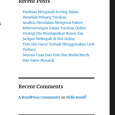
Recent Posts
Panduan Mengasah Insting dalam
Menebak Peluang Taruhan
Analisis Mendalam Mengenai Faktor
k
Keberuntungan Dalam Taruhan Online
Strategi Jitu Mendapatkan Bonus dan
Jackpot Melimpah di Slot Online
Toto Slot Gacor Terbaik Menggunakan Link
Terbaru
Sensasi Cuan Dari Toto Slot Modal Receh
Dan Game Menarik
Recent Comments
A WordPress Commenter
on
Hello world!