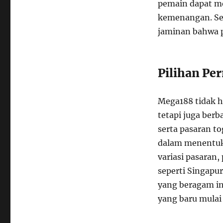
pemain dapat m
kemenangan. Sel
jaminan bahwa p
Pilihan Pe
Mega188 tidak h
tetapi juga berb
serta pasaran to
dalam menentuka
variasi pasaran
seperti Singapu
yang beragam i
yang baru mulai