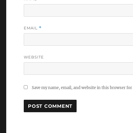
EMAIL
*
WEBSITE
Save my name, email, and website in this browser for