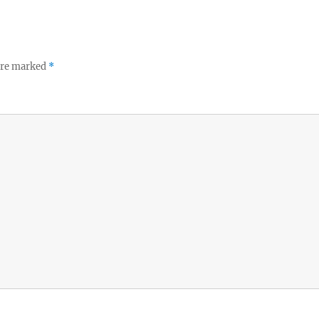
 are marked
*