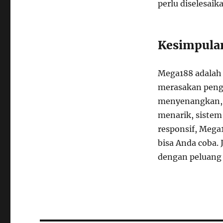
perlu diselesaik
Kesimpula
Mega188 adalah p
merasakan peng
menyenangkan, 
menarik, sistem
responsif, Mega1
bisa Anda coba. 
dengan peluang 