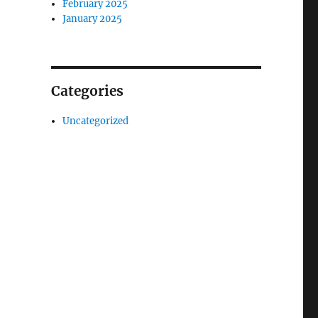
February 2025
January 2025
Categories
Uncategorized