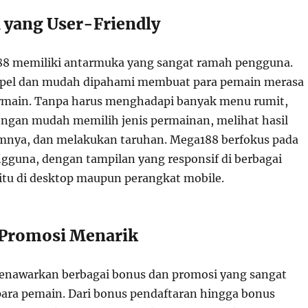
yang User-Friendly
88 memiliki antarmuka yang sangat ramah pengguna.
mpel dan mudah dipahami membuat para pemain merasa
rmain. Tanpa harus menghadapi banyak menu rumit,
ngan mudah memilih jenis permainan, melihat hasil
mnya, dan melakukan taruhan. Mega188 berfokus pada
guna, dengan tampilan yang responsif di berbagai
 itu di desktop maupun perangkat mobile.
 Promosi Menarik
enawarkan berbagai bonus dan promosi yang sangat
ara pemain. Dari bonus pendaftaran hingga bonus