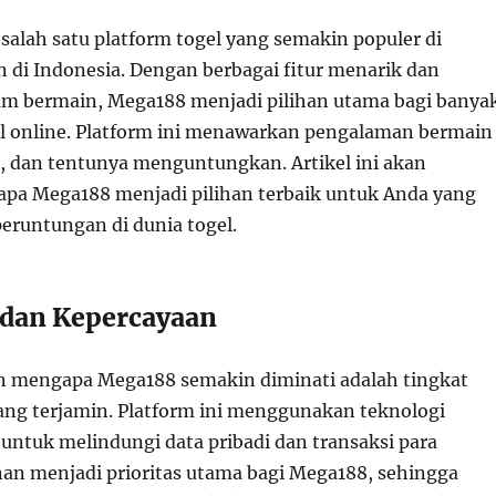
salah satu platform togel yang semakin populer di
 di Indonesia. Dengan berbagai fitur menarik dan
m bermain, Mega188 menjadi pilihan utama bagi banya
 online. Platform ini menawarkan pengalaman bermain
, dan tentunya menguntungkan. Artikel ini akan
pa Mega188 menjadi pilihan terbaik untuk Anda yang
eruntungan di dunia togel.
dan Kepercayaan
an mengapa Mega188 semakin diminati adalah tingkat
g terjamin. Platform ini menggunakan teknologi
 untuk melindungi data pribadi dan transaksi para
n menjadi prioritas utama bagi Mega188, sehingga