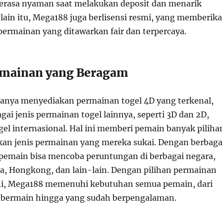
erasa nyaman saat melakukan deposit dan menarik
ain itu, Mega188 juga berlisensi resmi, yang memberik
ermainan yang ditawarkan fair dan terpercaya.
rmainan yang Beragam
anya menyediakan permainan togel 4D yang terkenal,
agai jenis permainan togel lainnya, seperti 3D dan 2D,
gel internasional. Hal ini memberi pemain banyak piliha
n jenis permainan yang mereka sukai. Dengan berbaga
, pemain bisa mencoba peruntungan di berbagai negara,
ra, Hongkong, dan lain-lain. Dengan pilihan permainan
ni, Mega188 memenuhi kebutuhan semua pemain, dari
 bermain hingga yang sudah berpengalaman.