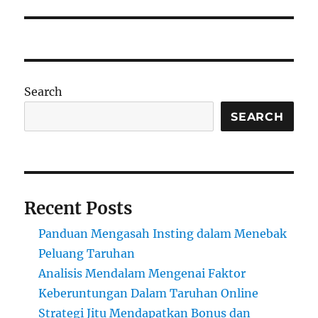
Search
SEARCH
Recent Posts
Panduan Mengasah Insting dalam Menebak
Peluang Taruhan
Analisis Mendalam Mengenai Faktor
Keberuntungan Dalam Taruhan Online
Strategi Jitu Mendapatkan Bonus dan