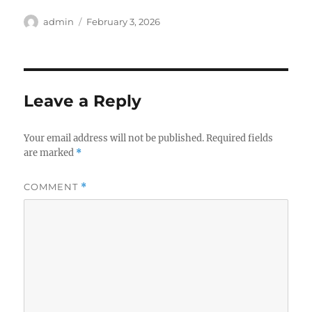
Author
Posted
admin
February 3, 2026
on
Leave a Reply
Your email address will not be published.
Required fields
are marked
*
COMMENT
*