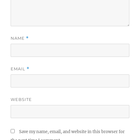
NAME
*
EMAIL
*
WEBSITE
Save my name, email, and website in this browser for