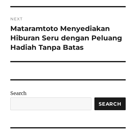
NEXT
Mataramtoto Menyediakan
Next
post:
Hiburan Seru dengan Peluang
Hadiah Tanpa Batas
Search
SEARCH