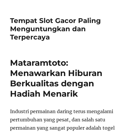
Tempat Slot Gacor Paling
Menguntungkan dan
Terpercaya
Mataramtoto:
Menawarkan Hiburan
Berkualitas dengan
Hadiah Menarik
Industri permainan daring terus mengalami
pertumbuhan yang pesat, dan salah satu
permainan yang sangat populer adalah togel