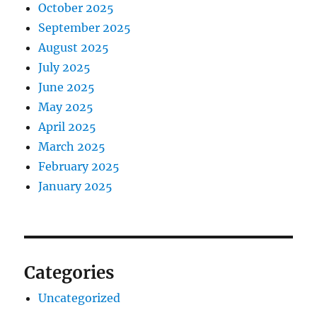
October 2025
September 2025
August 2025
July 2025
June 2025
May 2025
April 2025
March 2025
February 2025
January 2025
Categories
Uncategorized