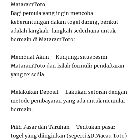
MataramToto
Bagi pemula yang ingin mencoba
keberuntungan dalam togel daring, berikut
adalah langkah-langkah sederhana untuk
bermain di MataramToto:
Membuat Akun – Kunjungi situs resmi
MataramToto dan isilah formulir pendaftaran
yang tersedia.
Melakukan Deposit – Lakukan setoran dengan
metode pembayaran yang ada untuk memulai
bermain.
Pilih Pasar dan Taruhan – Tentukan pasar
togel yang diinginkan (seperti 4D Macau Toto)