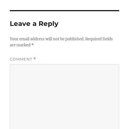
Leave a Reply
Your email address will not be published.
Required fields
are marked
*
COMMENT
*