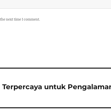
 the next time I comment.
l Terpercaya untuk Pengalama