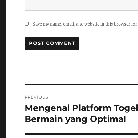
Save my name, email, and website in this browser for
Post
PREVIOUS
navigation
Mengenal Platform Toge
Previous
post:
Bermain yang Optimal