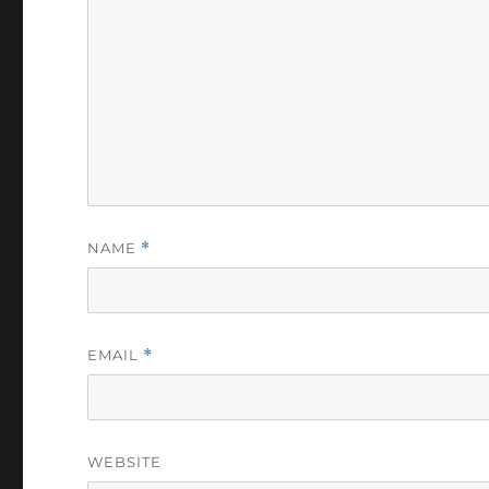
NAME
*
EMAIL
*
WEBSITE