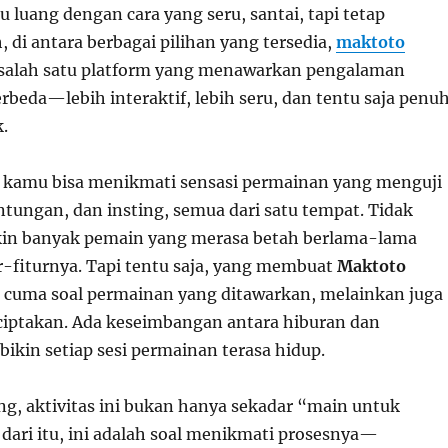
luang dengan cara yang seru, santai, tapi tetap
di antara berbagai pilihan yang tersedia,
maktoto
 salah satu platform yang menawarkan pengalaman
beda—lebih interaktif, lebih seru, dan tentu saja penu
.
 kamu bisa menikmati sensasi permainan yang menguji
ntungan, dan insting, semua dari satu tempat. Tidak
kin banyak pemain yang merasa betah berlama-lama
ur-fiturnya. Tapi tentu saja, yang membuat
Maktoto
cuma soal permainan yang ditawarkan, melainkan juga
ciptakan. Ada keseimbangan antara hiburan dan
ikin setiap sesi permainan terasa hidup.
ng, aktivitas ini bukan hanya sekadar “main untuk
dari itu, ini adalah soal menikmati prosesnya—