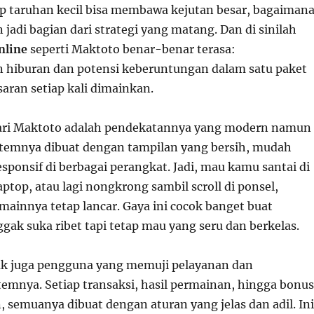
p taruhan kecil bisa membawa kejutan besar, bagaiman
 jadi bagian dari strategi yang matang. Dan di sinilah
nline
seperti Maktoto benar-benar terasa:
hiburan dan potensi keberuntungan dalam satu paket
aran setiap kali dimainkan.
ari Maktoto adalah pendekatannya yang modern namun
stemnya dibuat dengan tampilan yang bersih, mudah
sponsif di berbagai perangkat. Jadi, mau kamu santai di
top, atau lagi nongkrong sambil scroll di ponsel,
ainnya tetap lancar. Gaya ini cocok banget buat
gak suka ribet tapi tetap mau yang seru dan berkelas.
yak juga pengguna yang memuji pelayanan dan
temnya. Setiap transaksi, hasil permainan, hingga bonus
 semuanya dibuat dengan aturan yang jelas dan adil. Ini