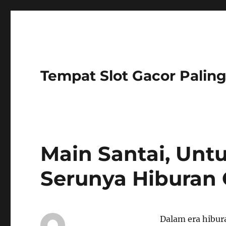
Tempat Slot Gacor Pali
Main Santai, Unt
Serunya Hiburan 
Dalam era hibur